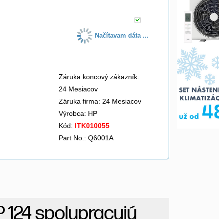
Načítavam dáta ...
Záruka koncový zákazník:
24 Mesiacov
Záruka firma: 24 Mesiacov
Výrobca:
HP
Kód:
ITK010055
Part No.: Q6001A
 124 spolupracujú