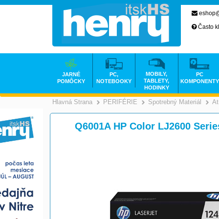
eshop@
Často k
MOBILY,
JARNÉ
PC,
PC
TABLETY,
POMÔCKY
NOTEBOOKY
KOMPONENTY
HODINKY
Hlavná Strana
PERIFÉRIE
Spotrebný Materiál
At
>
>
Q6001A HP Color LJ2600 Series