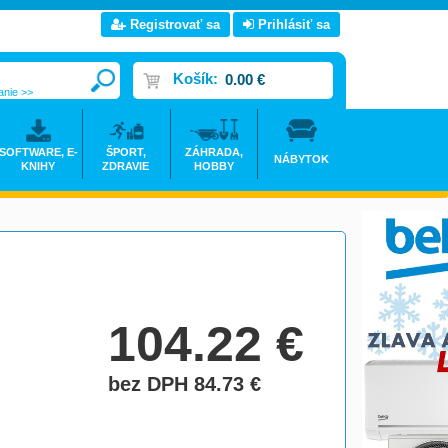
Registrovať sa
Prihlásiť sa
Košík:
0.00 €
anie >>
SOFTWARE, E-
ŠPORT,
ZÁHRADA,
NÁBYTOK
KNIHY
ZDRAVIE
HOBBY
104.22
€
bez DPH 84.73
€
do košíka