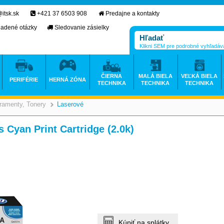
itsk.sk
+421 37 6503 908
Predajne a kontakty
ladené otázky
Sledovanie zásielky
Klikni SEM pre podrobné vyhľadáv
ČIERNA
MALÁ BIELA
VEĽKÁ BIELA
PERIFÉRIE
HERNÁ ZÓNA
TECHNIKA
TECHNIKA
TECHNIKA
ramenty, Tonery
Laserové
>
>
 Cyan Print Cartridge (2.0k)
Kúpiť na splátky.