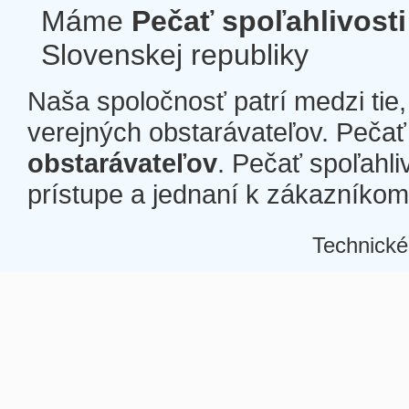
Máme
Pečať spoľahlivosti
Slovenskej republiky
Naša spoločnosť patrí medzi tie
verejných obstarávateľov. Pečať 
obstarávateľov
. Pečať spoľahli
prístupe a jednaní k zákazníkom a
Technické
Â
Â
Â