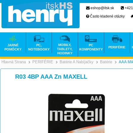
eshop@itsk.sk
+421
Často kladené otázky
MOBILY,
JARNÉ
PC,
PC
PERIFÉRIE
TABLETY,
POMÔCKY
NOTEBOOKY
KOMPONENTY
HODINKY
Hlavná Strana
PERIFÉRIE
Batérie A Nabíjačky
Batérie
AAA Mik
>
>
>
R03 4BP AAA Zn MAXELL