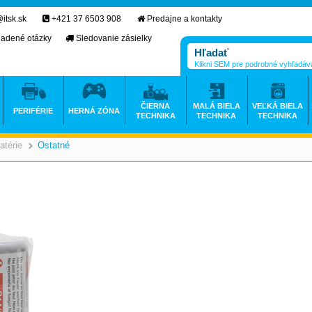
itsk.sk
+421 37 6503 908
Predajne a kontakty
ladené otázky
Sledovanie zásielky
Klikni SEM pre podrobné vyhľadáv
ČIERNA
MALÁ BIELA
VEĽKÁ BIELA
PERIFÉRIE
HERNÁ ZÓNA
TECHNIKA
TECHNIKA
TECHNIKA
atérie
Ostatné
>
>