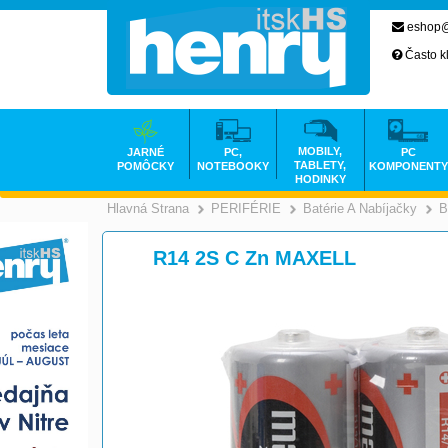
eshop@
Často k
MOBILY,
JARNÉ
PC,
PC
TABLETY,
POMÔCKY
NOTEBOOKY
KOMPONENTY
HODINKY
Hlavná Strana
PERIFÉRIE
Batérie A Nabíjačky
B
>
>
R14 2S C Zn MAXELL