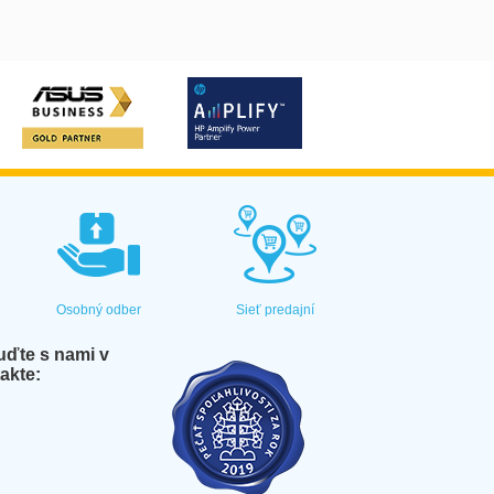
Osobný odber
Sieť predajní
ďte s nami v
akte: