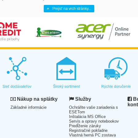
Prejsť na vrch stránky...
Sieť dodávateľov
Široký sortiment
Rýchle doručenie
Nákup na splátky
Služby
Bu
kont
Základné informácie
Ochráňte vaše zariadenia s
ESETom
Inštalácia MS Office
Servis a opravy notebookov
Predĺženie záruky
Registračné pokladne
Vlastná herná PC zostava