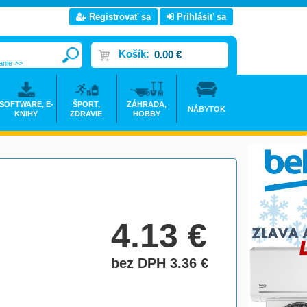
Registrovať sa
Prihlásiť sa
Košík:
0.00 €
anie >>
SOFTWARE, E-
ŠPORT,
ZÁHRADA,
NÁBYTOK
KNIHY
ZDRAVIE
HOBBY
4.13
€
bez DPH 3.36
€
do košíka