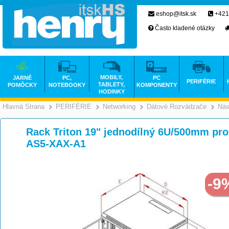
eshop@itsk.sk
+421
Často kladené otázky
MOBILY,
JARNÉ
PC,
PC
PERIFÉRIE
TABLETY,
POMÔCKY
NOTEBOOKY
KOMPONENTY
HODINKY
Hlavná Strana
PERIFÉRIE
Networking
Dátové Rozvádzače
Nás
>
>
>
Rack Triton 19" jednodílný 6U/500mm pro
AS5-XAX-A1
-9