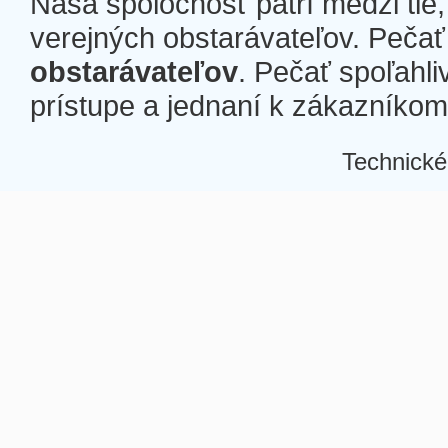
Naša spoločnosť patrí medzi tie
verejných obstarávateľov. Pečať 
obstarávateľov
. Pečať spoľahli
prístupe a jednaní k zákazníkom a
Technické
Â
Â
Â