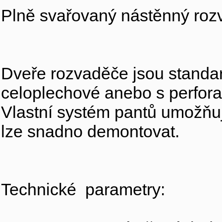
Plně svařovaný nástěnný rozv
Dveře rozvaděče jsou standar
celoplechové anebo s perfora
Vlastní systém pantů umožňuj
lze snadno demontovat.
Technické parametry: