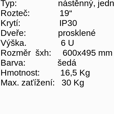
Typ: nástěnný, jedno
Rozteč: 19“
Krytí: IP30
Dveře: prosklené
Výška. 6 U
Rozměr šxh: 600x495 mm
Barva: šedá
Hmotnost: 16,5 Kg
Max. zaťížení: 30 Kg