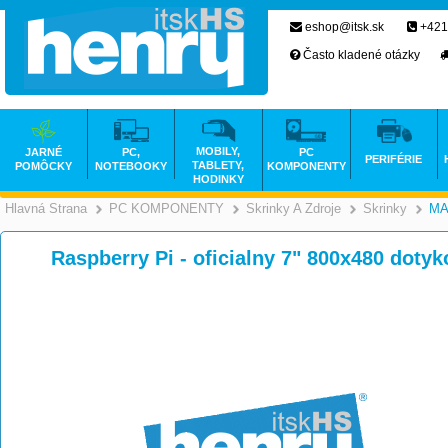
eshop@itsk.sk
+421
Často kladené otázky
MOBILY,
JARNÉ
PC,
PC
PERIFÉRIE
TABLETY,
POMÔCKY
NOTEBOOKY
KOMPONENTY
HODINKY
Hlavná Strana
PC KOMPONENTY
Skrinky A Zdroje
Skrinky
MA
>
>
Raspberry Pi - oficialny 7" 800x480 dotyk