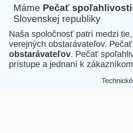
Máme
Pečať spoľahlivosti
Slovenskej republiky
Naša spoločnosť patrí medzi tie
verejných obstarávateľov. Pečať 
obstarávateľov
. Pečať spoľahli
prístupe a jednaní k zákazníkom a
Technické
Â
Â
Â