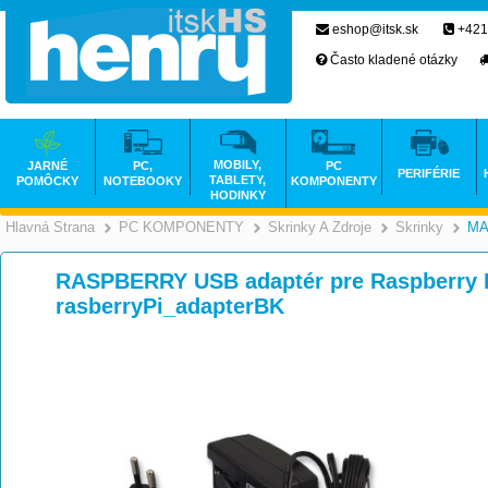
eshop@itsk.sk
+421
Často kladené otázky
MOBILY,
JARNÉ
PC,
PC
PERIFÉRIE
TABLETY,
POMÔCKY
NOTEBOOKY
KOMPONENTY
HODINKY
Hlavná Strana
PC KOMPONENTY
Skrinky A Zdroje
Skrinky
MA
>
>
RASPBERRY USB adaptér pre Raspberry P
rasberryPi_adapterBK