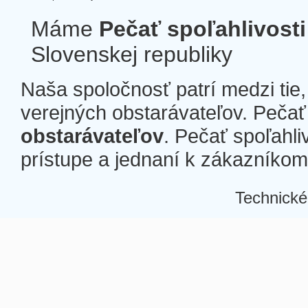
Máme
Pečať spoľahlivosti
Slovenskej republiky
Naša spoločnosť patrí medzi tie
verejných obstarávateľov. Pečať 
obstarávateľov
. Pečať spoľahli
prístupe a jednaní k zákazníkom a
Technické
Â
Â
Â