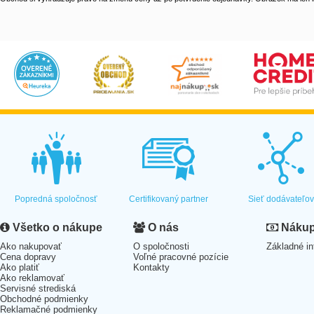
Popredná spoločnosť
Certifikovaný partner
Sieť dodávateľo
Všetko o nákupe
O nás
Nákup 
Ako nakupovať
O spoločnosti
Základné in
Cena dopravy
Voľné pracovné pozície
Ako platiť
Kontakty
Ako reklamovať
Servisné strediská
Obchodné podmienky
Reklamačné podmienky