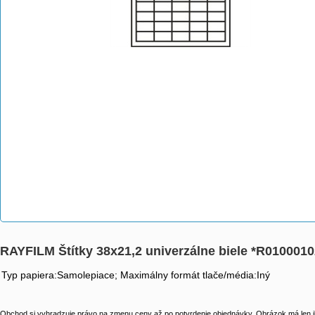
RAYFILM Štítky 38x21,2 univerzálne biele *R010001
Typ papiera:Samolepiace; Maximálny formát tlače/média:Iný
Obchod si vyhradzuje právo na zmenu ceny až po potvrdenie objednávky. Obrázok má len il