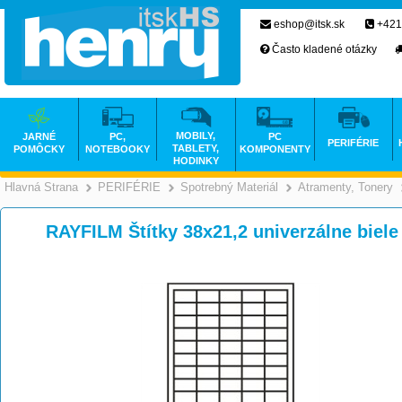
eshop@itsk.sk
+421
Často kladené otázky
MOBILY,
JARNÉ
PC,
PC
PERIFÉRIE
TABLETY,
POMÔCKY
NOTEBOOKY
KOMPONENTY
HODINKY
Hlavná Strana
PERIFÉRIE
Spotrebný Materiál
Atramenty, Tonery
>
>
>
RAYFILM Štítky 38x21,2 univerzálne biel