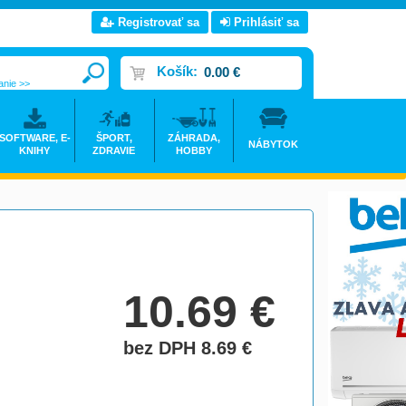
Registrovať sa
Prihlásiť sa
Košík:
0.00 €
anie >>
SOFTWARE, E-
ŠPORT,
ZÁHRADA,
NÁBYTOK
KNIHY
ZDRAVIE
HOBBY
10.69
€
bez DPH 8.69
€
do košíka