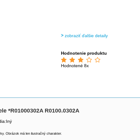
zobraziť ďalšie detaily
Hodnotenie produktu
Hodnotené 8x
iele *R01000302A R0100.0302A
ia:Iný
y. Obrázok má len ilustračný charakter.