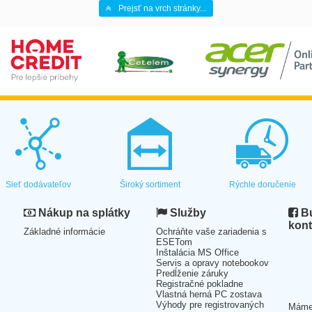
Prejsť na vrch stránky...
Sieť dodávateľov
Široký sortiment
Rýchle doručenie
Nákup na splátky
Služby
Bu
kont
Základné informácie
Ochráňte vaše zariadenia s
ESETom
Inštalácia MS Office
Servis a opravy notebookov
Predĺženie záruky
Registračné pokladne
Vlastná herná PC zostava
Výhody pre registrovaných
Mám