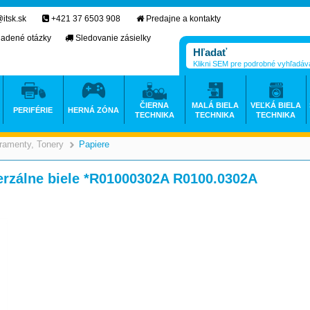
itsk.sk
+421 37 6503 908
Predajne a kontakty
ladené otázky
Sledovanie zásielky
Klikni SEM pre podrobné vyhľadáv
ČIERNA
MALÁ BIELA
VEĽKÁ BIELA
PERIFÉRIE
HERNÁ ZÓNA
TECHNIKA
TECHNIKA
TECHNIKA
ramenty, Tonery
Papiere
>
>
erzálne biele *R01000302A R0100.0302A