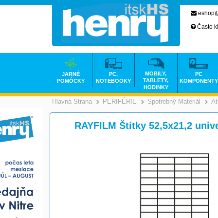
eshop@
Často k
MOBILY,
JARNÉ
PC,
PC
TABLETY,
POMÔCKY
NOTEBOOKY
KOMPONENTY
HODINKY
Hlavná Strana
PERIFÉRIE
Spotrebný Materiál
At
>
>
RAYFILM Štítky 52,5x21,2 univ