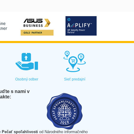
Osobný odber
Sieť predajní
ďte s nami v
akte:
e
Pečať spoľahlivosti
od Národného informačného