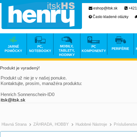
eshop@itsk.sk
+421
Často kladené otázky
MOBILY,
JARNÉ
PC,
PC
PERIFÉRIE
TABLETY,
POMÔCKY
NOTEBOOKY
KOMPONENTY
HODINKY
Produkt je vyradený!
Produkt už nie je v našej ponuke.
Kontaktujte, prosím, manažéra produktu:
Henrich Sonnenschein-ID0
itsk@itsk.sk
Hlavná Strana
ZÁHRADA, HOBBY
Hudobné Nástroje
Príslušenstv