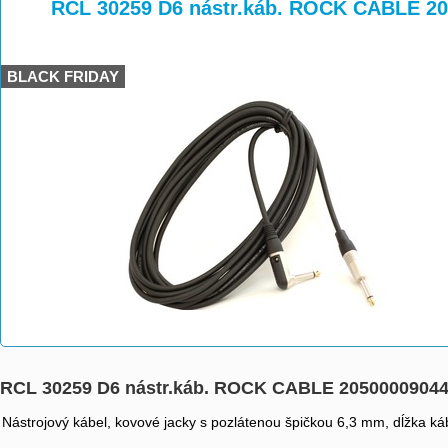
>
>
RCL 30259 D6 nástr.káb. ROCK CABLE 2
BLACK FRIDAY
RCL 30259 D6 nástr.káb. ROCK CABLE 2050000904
Nástrojový kábel, kovové jacky s pozlátenou špičkou 6,3 mm, dĺžka káb