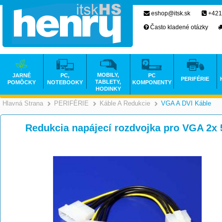
eshop@itsk.sk
+421
Často kladené otázky
MOBILY,
JARNÉ
PC,
PC
PERIFÉRIE
TABLETY,
POMÔCKY
NOTEBOOKY
KOMPONENTY
HODINKY
Hlavná Strana
PERIFÉRIE
Káble A Redukcie
VGA A DVI Káble
>
>
>
Redukcia napájecí rozdvojka pro VGA 2x 5