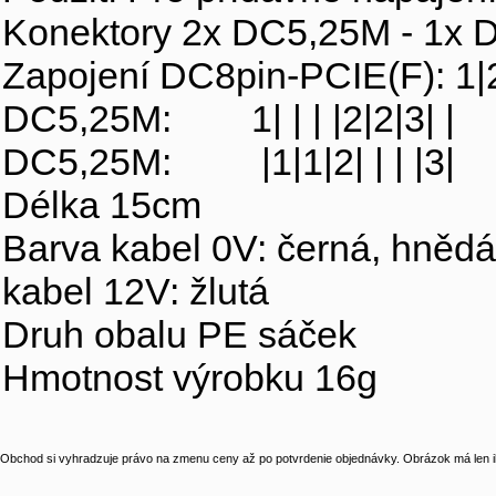
Konektory 2x DC5,25M - 1x 
Zapojení DC8pin-PCIE(F): 1|2
DC5,25M: 1| | | |2|2|3| |
DC5,25M: |1|1|2| | | |3|
Délka 15cm
Barva kabel 0V: černá, hnědá
kabel 12V: žlutá
Druh obalu PE sáček
Hmotnost výrobku 16g
Obchod si vyhradzuje právo na zmenu ceny až po potvrdenie objednávky. Obrázok má len il