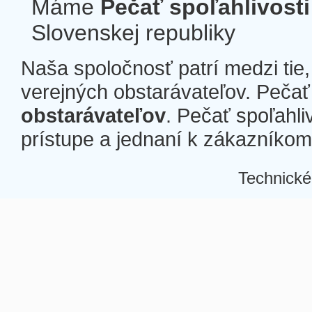
Máme
Pečať spoľahlivosti
Slovenskej republiky
Naša spoločnosť patrí medzi tie
verejných obstarávateľov. Pečať 
obstarávateľov
. Pečať spoľahli
prístupe a jednaní k zákazníkom a
Technické
Â
Â
Â