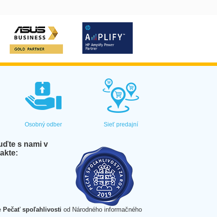
Osobný odber
Sieť predajní
ďte s nami v
akte:
e
Pečať spoľahlivosti
od Národného informačného