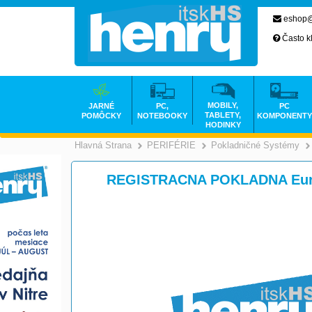
eshop@
Často k
MOBILY,
JARNÉ
PC,
PC
TABLETY,
POMÔCKY
NOTEBOOKY
KOMPONENTY
HODINKY
Hlavná Strana
PERIFÉRIE
Pokladničné Systémy
>
>
REGISTRACNA POKLADNA Eur