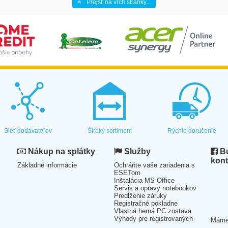
Prejsť na vrch stránky...
Sieť dodávateľov
Široký sortiment
Rýchle doručenie
Nákup na splátky
Služby
Bu
kont
Základné informácie
Ochráňte vaše zariadenia s
ESETom
Inštalácia MS Office
Servis a opravy notebookov
Predĺženie záruky
Registračné pokladne
Vlastná herná PC zostava
Výhody pre registrovaných
Mám