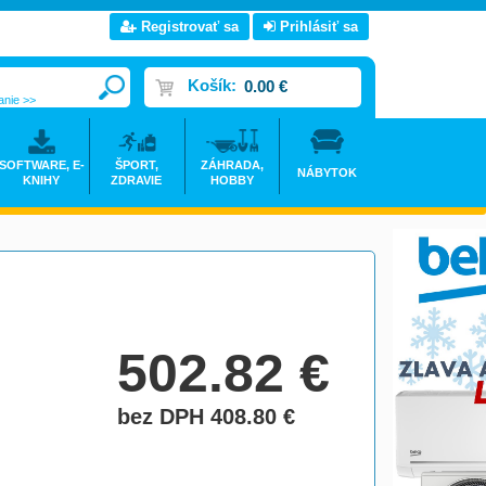
Registrovať sa
Prihlásiť sa
Košík:
0.00 €
anie >>
SOFTWARE, E-
ŠPORT,
ZÁHRADA,
NÁBYTOK
KNIHY
ZDRAVIE
HOBBY
502.82
€
bez DPH 408.80
€
do košíka