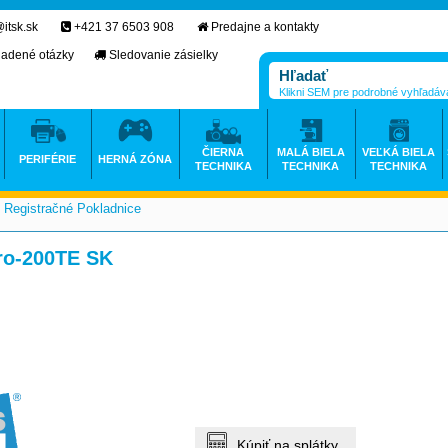
itsk.sk
+421 37 6503 908
Predajne a kontakty
ladené otázky
Sledovanie zásielky
Klikni SEM pre podrobné vyhľadáv
ČIERNA
MALÁ BIELA
VEĽKÁ BIELA
PERIFÉRIE
HERNÁ ZÓNA
TECHNIKA
TECHNIKA
TECHNIKA
Registračné Pokladnice
>
o-200TE SK
Kúpiť na splátky.