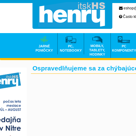
eshop@
Často k
MOBILY,
JARNÉ
PC,
PC
TABLETY,
POMÔCKY
NOTEBOOKY
KOMPONENTY
HODINKY
Ospravedlňujeme sa za chýbajúce 