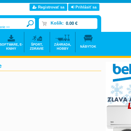
Registrovať sa
Prihlásiť sa
Košík:
0.00 €
anie >>
SOFTWARE, E-
ŠPORT,
ZÁHRADA,
NÁBYTOK
KNIHY
ZDRAVIE
HOBBY
e