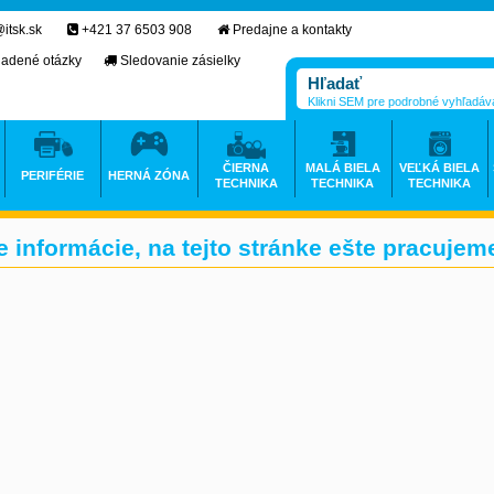
itsk.sk
+421 37 6503 908
Predajne a kontakty
ladené otázky
Sledovanie zásielky
Klikni SEM pre podrobné vyhľadáv
ČIERNA
MALÁ BIELA
VEĽKÁ BIELA
PERIFÉRIE
HERNÁ ZÓNA
TECHNIKA
TECHNIKA
TECHNIKA
informácie, na tejto stránke ešte pracujem