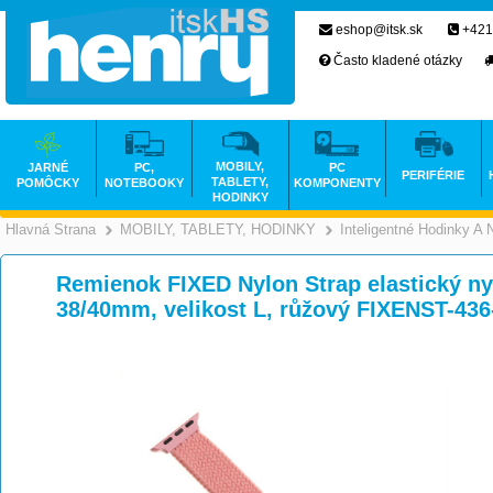
eshop@itsk.sk
+421
Často kladené otázky
MOBILY,
JARNÉ
PC,
PC
PERIFÉRIE
TABLETY,
POMÔCKY
NOTEBOOKY
KOMPONENTY
HODINKY
Hlavná Strana
MOBILY, TABLETY, HODINKY
Inteligentné Hodinky A
>
>
Remienok FIXED Nylon Strap elastický n
38/40mm, velikost L, růžový FIXENST-436