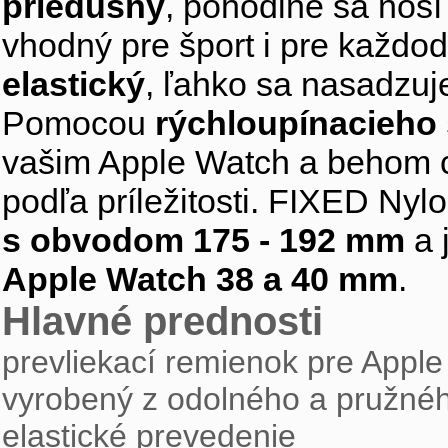
priedušný
, pohodlne sa nosí
vhodný pre šport i pre každo
elastický
, ľahko sa nasadzuje
Pomocou
rýchloupínacieho
vašim Apple Watch a behom ch
podľa príležitosti. FIXED Nyl
s obvodom 175 - 192 mm
a 
Apple Watch 38 a 40 mm
.
Hlavné prednosti
prevliekací remienok pre Appl
vyrobený z odolného a pružné
elastické prevedenie