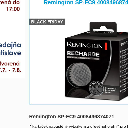
>
Remington SP-FC9 400849687
BLACK FRIDAY
Remington SP-FC9 4008496874071
* kartáček napuštěný výtažkem z dřevěného uhlí* pro