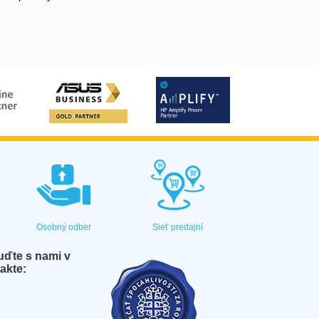
Osobný odber
Sieť predajní
ďte s nami v
akte: