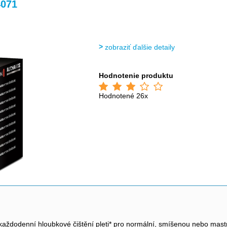
>
>
>
4071
zobraziť ďalšie detaily
Hodnotenie produktu
Hodnotené 26x
 každodenní hloubkové čištění pleti* pro normální, smíšenou nebo ma