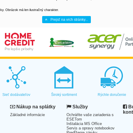
y. Obrázok má len ilustračný charakter.
Prejsť na vrch stránky...
Sieť dodávateľov
Široký sortiment
Rýchle doručenie
Nákup na splátky
Služby
Bu
kont
Základné informácie
Ochráňte vaše zariadenia s
ESETom
Inštalácia MS Office
Servis a opravy notebookov
Predĺženie záruky