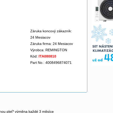
Záruka koncový zákazník:
24 Mesiacov
Záruka firma: 24 Mesiacov
Výrobca:
REMINGTON
Kód:
ITA080810
Part No.: 4008496874071
stnou pleť* výměna každé 3 měsíce