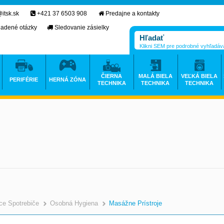
itsk.sk
+421 37 6503 908
Predajne a kontakty
ladené otázky
Sledovanie zásielky
Klikni SEM pre podrobné vyhľadáv
ČIERNA
MALÁ BIELA
VEĽKÁ BIELA
PERIFÉRIE
HERNÁ ZÓNA
TECHNIKA
TECHNIKA
TECHNIKA
e Spotrebiče
Osobná Hygiena
Masážne Prístroje