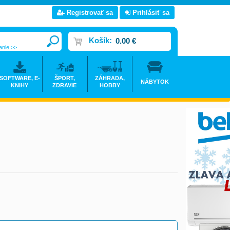
Registrovať sa
Prihlásiť sa
Košík:
0.00 €
anie >>
SOFTWARE, E-
ŠPORT,
ZÁHRADA,
NÁBYTOK
KNIHY
ZDRAVIE
HOBBY