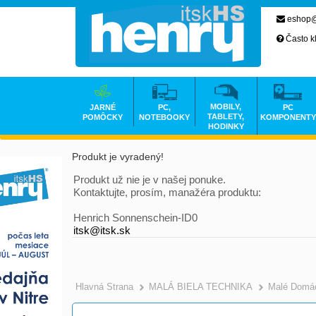
eshop@
Často k
MOBILY,
JARNÉ
PC,
PC
TABLETY,
POMÔCKY
NOTEBOOKY
KOMPONENTY
HODINKY
Produkt je vyradený!
Produkt už nie je v našej ponuke.
Kontaktujte, prosím, manažéra produktu:
Henrich Sonnenschein-ID0
itsk@itsk.sk
Hlavná Strana
MALÁ BIELA TECHNIKA
Malé Domác