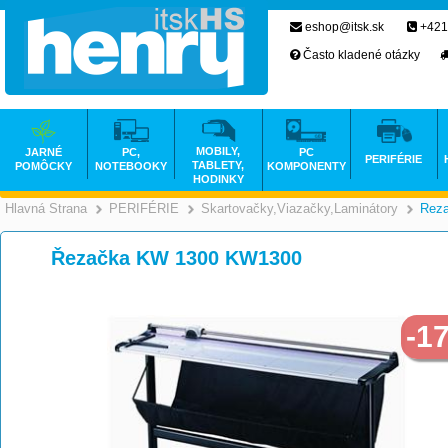
eshop@itsk.sk
+421
Často kladené otázky
MOBILY,
JARNÉ
PC,
PC
PERIFÉRIE
TABLETY,
POMÔCKY
NOTEBOOKY
KOMPONENTY
HODINKY
Hlavná Strana
PERIFÉRIE
Skartovačky,Viazačky,Laminátory
Rez
>
>
Řezačka KW 1300 KW1300
-1