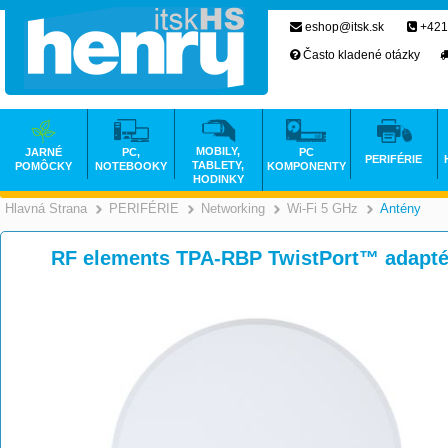
eshop@itsk.sk
+421
Často kladené otázky
MOBILY,
JARNÉ
PC,
PC
PERIFÉRIE
TABLETY,
POMÔCKY
NOTEBOOKY
KOMPONENTY
HODINKY
Hlavná Strana
PERIFÉRIE
Networking
Wi-Fi 5 GHz
Antény
>
>
>
RF elements TPA-RBP TwistPort™ adapt