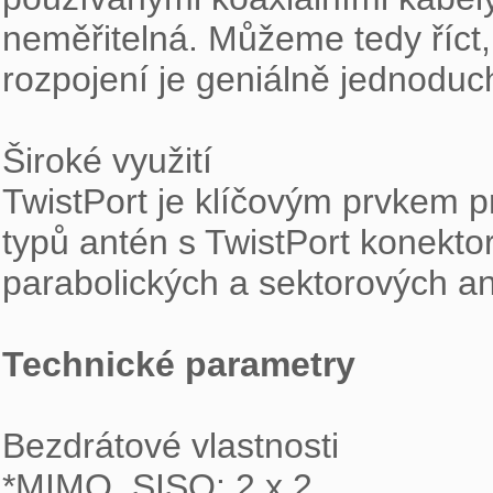
neměřitelná. Můžeme tedy říct, 
rozpojení je geniálně jednoduc
Široké využití

TwistPort je klíčovým prvkem 
typů antén s TwistPort konekto
parabolických a sektorových an
Technické parametry
Bezdrátové vlastnosti

*MIMO, SISO: 2 x 2
