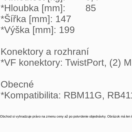
*Hloubka [mm]:	85

*Šířka [mm]: 147

*Výška [mm]: 199

Konektory a rozhraní

*VF konektory: TwistPort, (2) 
Obecné

*Kompatibilita: RBM11G, RB4
Obchod si vyhradzuje právo na zmenu ceny až po potvrdenie objednávky. Obrázok má len il