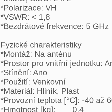
*Polarizace: VH

*VSWR: < 1,8

*Bezdrátové frekvence: 5 GHz

Fyzické charakteristiky

*Montáž: Na anténu

*Prostor pro vnitřní jednotku: An
*Stínění: Ano

*Použití: Venkovní

*Materiál: Hliník, Plast

*Provozní teplota [°C]: -40 až 6
*Hmotnost [kg]:	0,4
