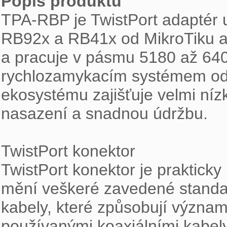
Popis produktu

TPA-RBP je TwistPort adapté
RB92x a RB41x od MikroTiku a s
a pracuje v pásmu 5180 až 640
rychlozamykacím systémem od R
ekosystému zajišťuje velmi nízk
nasazení a snadnou údržbu.

TwistPort konektor

TwistPort konektor je prakticky
mění veškeré zavedené standar
kabely, které způsobují význam
používanými koaxiálními kabely 