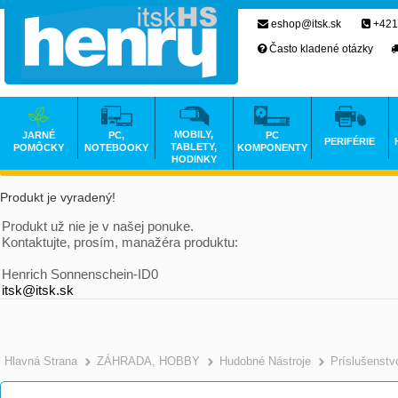
eshop@itsk.sk
+421
Často kladené otázky
MOBILY,
JARNÉ
PC,
PC
PERIFÉRIE
TABLETY,
POMÔCKY
NOTEBOOKY
KOMPONENTY
HODINKY
Produkt je vyradený!
Produkt už nie je v našej ponuke.
Kontaktujte, prosím, manažéra produktu:
Henrich Sonnenschein-ID0
itsk@itsk.sk
Hlavná Strana
ZÁHRADA, HOBBY
Hudobné Nástroje
Príslušenstv