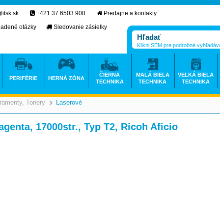
itsk.sk
+421 37 6503 908
Predajne a kontakty
ladené otázky
Sledovanie zásielky
Klikni SEM pre podrobné vyhľadáv
ČIERNA
MALÁ BIELA
VEĽKÁ BIELA
PERIFÉRIE
HERNÁ ZÓNA
TECHNIKA
TECHNIKA
TECHNIKA
ramenty, Tonery
Laserové
>
>
agenta, 17000str., Typ T2, Ricoh Aficio