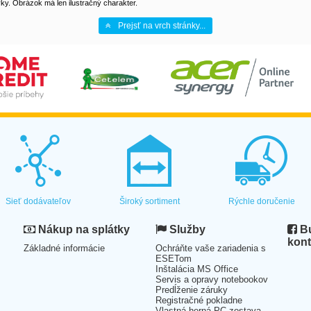
y. Obrázok má len ilustračný charakter.
Prejsť na vrch stránky...
Sieť dodávateľov
Široký sortiment
Rýchle doručenie
Nákup na splátky
Služby
Bu
kont
Základné informácie
Ochráňte vaše zariadenia s
ESETom
Inštalácia MS Office
Servis a opravy notebookov
Predĺženie záruky
Registračné pokladne
Vlastná herná PC zostava