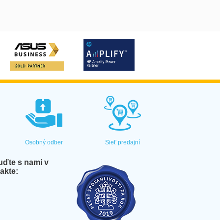
Osobný odber
Sieť predajní
ďte s nami v
akte: