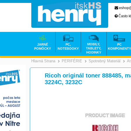
eshop@
Často k
MOBILY,
JARNÉ
PC,
PC
TABLETY,
POMÔCKY
NOTEBOOKY
KOMPONENTY
HODINKY
Hlavná Strana
PERIFÉRIE
Spotrebný Materiál
At
>
>
Ricoh originál toner 888485, m
3224C, 3232C