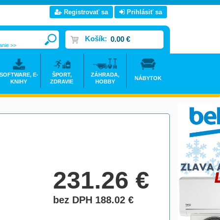
Registrovať sa
Prihlásiť sa
Košík:
0.00 €
anie >>
SOFTWARE, E-
ŠPORT,
ZÁHRADA,
NÁBYTOK
KNIHY
ZDRAVIE
HOBBY
231.26
€
bez DPH 188.02
€