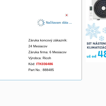
do košíka
Načítavam dáta ...
Záruka koncový zákazník:
24 Mesiacov
Záruka firma: 6 Mesiacov
Výrobca:
Ricoh
Kód:
ITK036486
Part No.: 888485