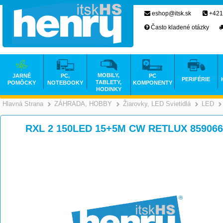
eshop@itsk.sk
+421
Často kladené otázky
MOBILY,
JARNÉ
PC,
PC
PERIFÉRIE
TABLETY,
POMÔCKY
NOTEBOOKY
KOMPONENTY
HODINKY
Hlavná Strana
ZÁHRADA, HOBBY
Žiarovky, LED Svietidlá
LED
>
>
RXL 2 150LED 15+5M CW RETLUX 859066