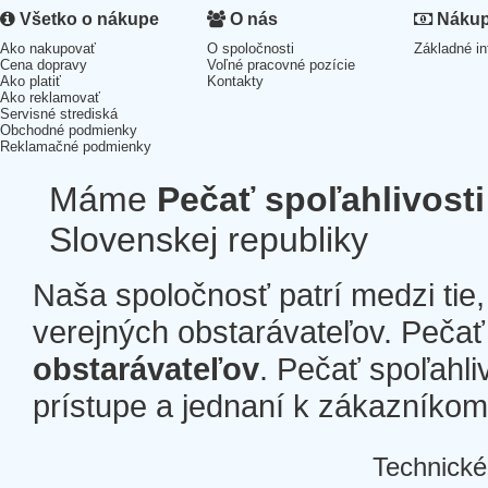
Všetko o nákupe
O nás
Nákup 
Ako nakupovať
O spoločnosti
Základné in
Cena dopravy
Voľné pracovné pozície
Ako platiť
Kontakty
Ako reklamovať
Servisné strediská
Obchodné podmienky
Reklamačné podmienky
Máme
Pečať spoľahlivosti
Slovenskej republiky
Naša spoločnosť patrí medzi tie
verejných obstarávateľov. Pečať 
obstarávateľov
. Pečať spoľahli
prístupe a jednaní k zákazníkom a
Technické