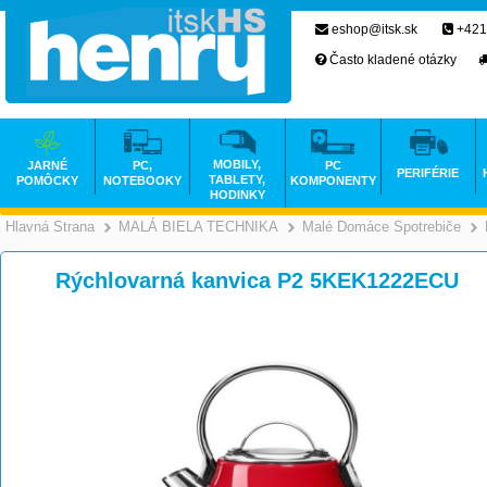
eshop@itsk.sk
+421
Často kladené otázky
MOBILY,
JARNÉ
PC,
PC
PERIFÉRIE
TABLETY,
POMÔCKY
NOTEBOOKY
KOMPONENTY
HODINKY
Hlavná Strana
MALÁ BIELA TECHNIKA
Malé Domáce Spotrebiče
>
>
Rýchlovarná kanvica P2 5KEK1222ECU