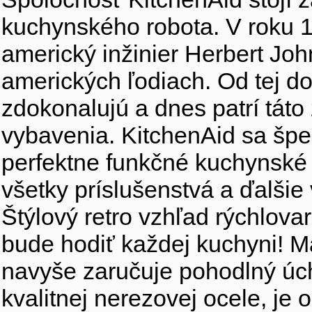
kuchynského robota. V roku 1
americký inžinier Herbert Joh
amerických ľodiach. Od tej d
zdokonalujú a dnes patrí tát
vybavenia. KitchenAid sa špec
perfektne funkčné kuchynské r
všetky príslušenstvá a ďalšie
Štýlový retro vzhľad rýchlova
bude hodiť každej kuchyni! 
navyše zaručuje pohodlný úch
kvalitnej nerezovej ocele, je