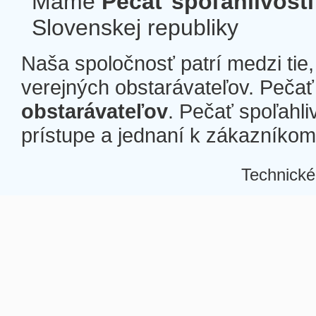
Máme
Pečať spoľahlivosti
Slovenskej republiky
Naša spoločnosť patrí medzi tie
verejných obstarávateľov. Pečať 
obstarávateľov
. Pečať spoľahli
prístupe a jednaní k zákazníkom a
Technické
Â
Â
Â