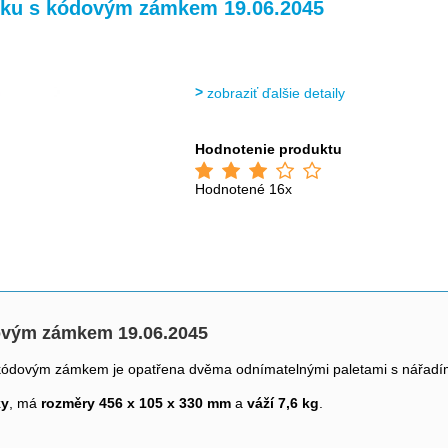
>
>
>
říku s kódovým zámkem 19.06.2045
zobraziť ďalšie detaily
Hodnotenie produktu
Hodnotené 16x
dovým zámkem 19.06.2045
kódovým zámkem je opatřena dvěma odnímatelnými paletami s nářadí
ky
, má
rozměry 456 x 105 x 330 mm
a
váží 7,6 kg
.