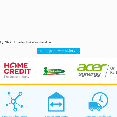
y. Obrázok má len ilustračný charakter.
Prejsť na vrch stránky...