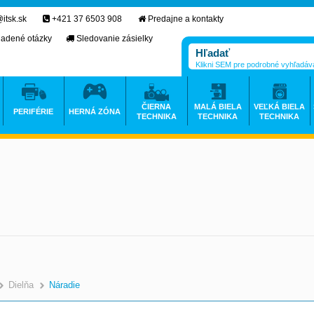
itsk.sk
+421 37 6503 908
Predajne a kontakty
ladené otázky
Sledovanie zásielky
Klikni SEM pre podrobné vyhľadáv
ČIERNA
MALÁ BIELA
VEĽKÁ BIELA
PERIFÉRIE
HERNÁ ZÓNA
TECHNIKA
TECHNIKA
TECHNIKA
Dielňa
Náradie