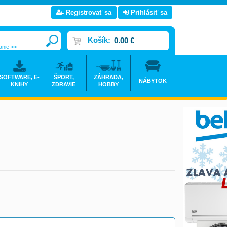
Registrovať sa
Prihlásiť sa
Košík:
0.00 €
anie >>
SOFTWARE, E-
ŠPORT,
ZÁHRADA,
NÁBYTOK
KNIHY
ZDRAVIE
HOBBY