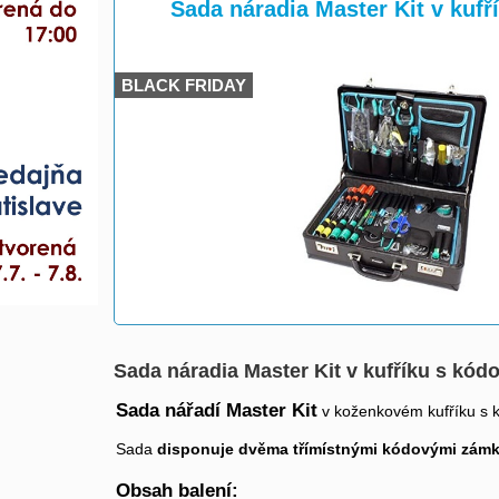
>
Sada náradia Master Kit v kuf
BLACK FRIDAY
Sada náradia Master Kit v kufříku s kó
Sada nářadí Master Kit
v koženkovém kufříku s 
Sada
disponuje dvěma třímístnými kódovými zám
Obsah balení: