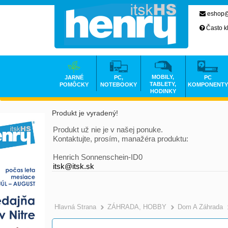
eshop@
Často k
MOBILY,
JARNÉ
PC,
PC
TABLETY,
POMÔCKY
NOTEBOOKY
KOMPONENTY
HODINKY
Produkt je vyradený!
Produkt už nie je v našej ponuke.
Kontaktujte, prosím, manažéra produktu:
Henrich Sonnenschein-ID0
itsk@itsk.sk
Hlavná Strana
ZÁHRADA, HOBBY
Dom A Záhrada