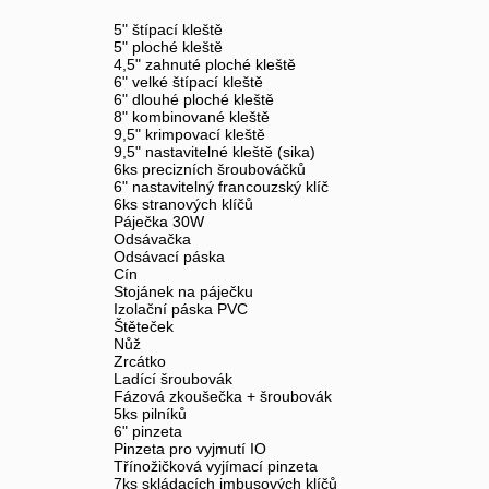
5" štípací kleště
5" ploché kleště
4,5" zahnuté ploché kleště
6" velké štípací kleště
6" dlouhé ploché kleště
8" kombinované kleště
9,5" krimpovací kleště
9,5" nastavitelné kleště (sika)
6ks precizních šroubováčků
6" nastavitelný francouzský klíč
6ks stranových klíčů
Páječka 30W
Odsávačka
Odsávací páska
Cín
Stojánek na páječku
Izolační páska PVC
Štěteček
Nůž
Zrcátko
Ladící šroubovák
Fázová zkoušečka + šroubovák
5ks pilníků
6" pinzeta
Pinzeta pro vyjmutí IO
Třínožičková vyjímací pinzeta
7ks skládacích imbusových klíčů