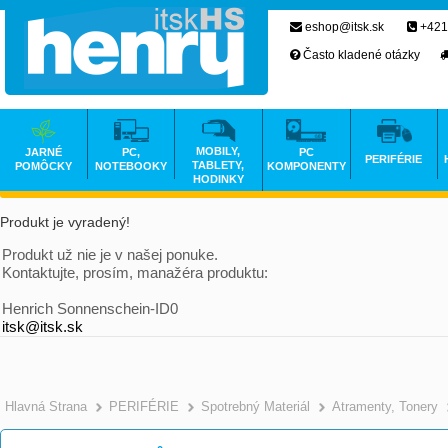
eshop@itsk.sk
+421
Často kladené otázky
MOBILY,
JARNÉ
PC,
PC
PERIFÉRIE
TABLETY,
POMÔCKY
NOTEBOOKY
KOMPONENTY
HODINKY
Produkt je vyradený!
Produkt už nie je v našej ponuke.
Kontaktujte, prosím, manažéra produktu:
Henrich Sonnenschein-ID0
itsk@itsk.sk
Hlavná Strana
PERIFÉRIE
Spotrebný Materiál
Atramenty, Tonery