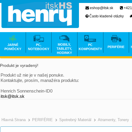
eshop@itsk.sk
+421
Často kladené otázky
MOBILY,
JARNÉ
PC,
PC
PERIFÉRIE
TABLETY,
POMÔCKY
NOTEBOOKY
KOMPONENTY
HODINKY
Produkt je vyradený!
Produkt už nie je v našej ponuke.
Kontaktujte, prosím, manažéra produktu:
Henrich Sonnenschein-ID0
itsk@itsk.sk
Hlavná Strana
PERIFÉRIE
Spotrebný Materiál
Atramenty, Tonery