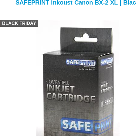
>
>
>
SAFEPRINT inkoust Canon BX-2 XL | Blac
BLACK FRIDAY