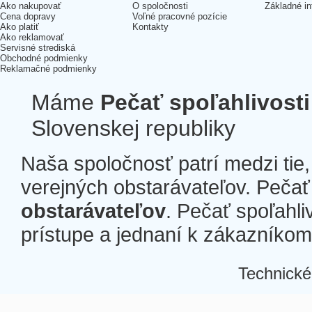
Ako nakupovať
O spoločnosti
Základné in
Cena dopravy
Voľné pracovné pozície
Ako platiť
Kontakty
Ako reklamovať
Servisné strediská
Obchodné podmienky
Reklamačné podmienky
Máme
Pečať spoľahlivosti
Slovenskej republiky
Naša spoločnosť patrí medzi tie
verejných obstarávateľov. Pečať 
obstarávateľov
. Pečať spoľahli
prístupe a jednaní k zákazníkom a
Technické
Â
Â
Â