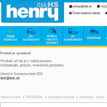
eshop@itsk.sk
+421
Často kladené otázky
MOBILY,
JARNÉ
PC,
PC
PERIFÉRIE
TABLETY,
POMÔCKY
NOTEBOOKY
KOMPONENTY
HODINKY
Produkt je vyradený!
Produkt už nie je v našej ponuke.
Kontaktujte, prosím, manažéra produktu:
Henrich Sonnenschein-ID0
itsk@itsk.sk
Hlavná Strana
PERIFÉRIE
Spotrebný Materiál
Atramenty, Tonery