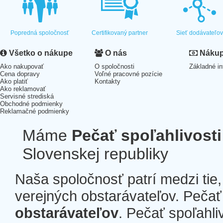
Popredná spoločnosť
Certifikovaný partner
Sieť dodávateľo
Všetko o nákupe
O nás
Nákup 
Ako nakupovať
O spoločnosti
Základné in
Cena dopravy
Voľné pracovné pozície
Ako platiť
Kontakty
Ako reklamovať
Servisné strediská
Obchodné podmienky
Reklamačné podmienky
Máme
Pečať spoľahlivosti
Slovenskej republiky
Naša spoločnosť patrí medzi tie
verejných obstarávateľov. Pečať 
obstarávateľov
. Pečať spoľahli