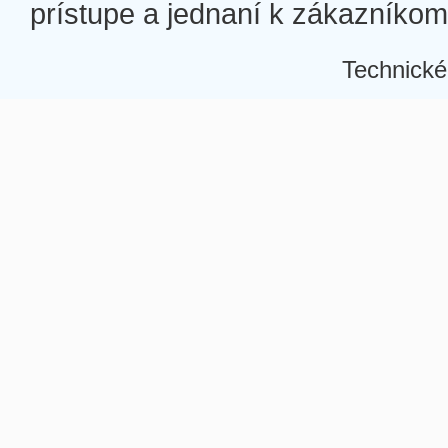
prístupe a jednaní k zákazníkom a
Technické
Â
Â
Â