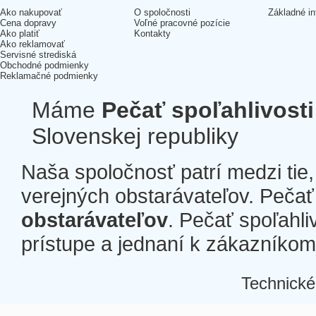
Ako nakupovať
O spoločnosti
Základné in
Cena dopravy
Voľné pracovné pozície
Ako platiť
Kontakty
Ako reklamovať
Servisné strediská
Obchodné podmienky
Reklamačné podmienky
Máme
Pečať spoľahlivosti
Slovenskej republiky
Naša spoločnosť patrí medzi tie
verejných obstarávateľov. Pečať 
obstarávateľov
. Pečať spoľahli
prístupe a jednaní k zákazníkom a
Technické
Â
Â
Â