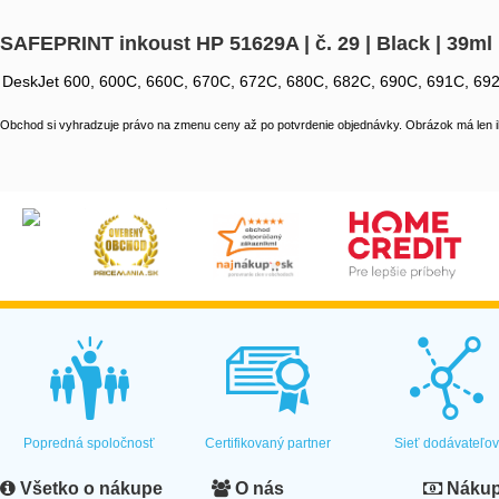
SAFEPRINT inkoust HP 51629A | č. 29 | Black | 39
DeskJet 600, 600C, 660C, 670C, 672C, 680C, 682C, 690C, 691C, 692,
Obchod si vyhradzuje právo na zmenu ceny až po potvrdenie objednávky. Obrázok má len il
Popredná spoločnosť
Certifikovaný partner
Sieť dodávateľo
Všetko o nákupe
O nás
Nákup 