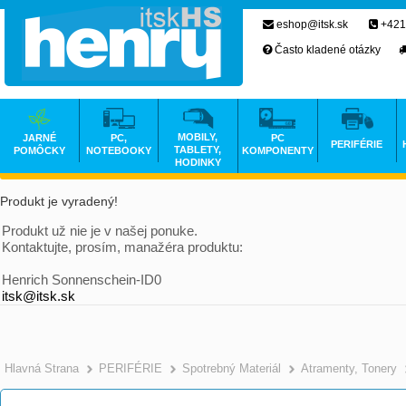
eshop@itsk.sk
+421
Často kladené otázky
MOBILY,
JARNÉ
PC,
PC
PERIFÉRIE
TABLETY,
POMÔCKY
NOTEBOOKY
KOMPONENTY
HODINKY
Produkt je vyradený!
Produkt už nie je v našej ponuke.
Kontaktujte, prosím, manažéra produktu:
Henrich Sonnenschein-ID0
itsk@itsk.sk
Hlavná Strana
PERIFÉRIE
Spotrebný Materiál
Atramenty, Tonery