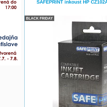
>
>
SAFEPRINT inkoust HP CZ102AE 
BLACK FRIDAY