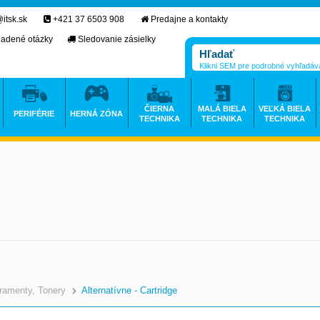
itsk.sk
+421 37 6503 908
Predajne a kontakty
ladené otázky
Sledovanie zásielky
Klikni SEM pre podrobné vyhľadáv
ČIERNA
MALÁ BIELA
VEĽKÁ BIELA
PERIFÉRIE
HERNÁ ZÓNA
TECHNIKA
TECHNIKA
TECHNIKA
ramenty, Tonery
Alternatívne - Cartridge