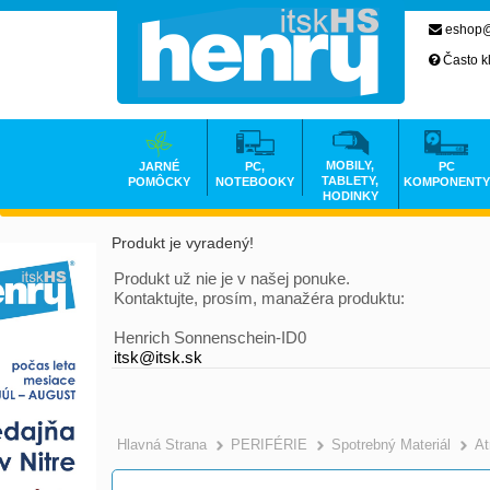
eshop@
Často k
MOBILY,
JARNÉ
PC,
PC
TABLETY,
POMÔCKY
NOTEBOOKY
KOMPONENTY
HODINKY
Produkt je vyradený!
Produkt už nie je v našej ponuke.
Kontaktujte, prosím, manažéra produktu:
Henrich Sonnenschein-ID0
itsk@itsk.sk
Hlavná Strana
PERIFÉRIE
Spotrebný Materiál
At