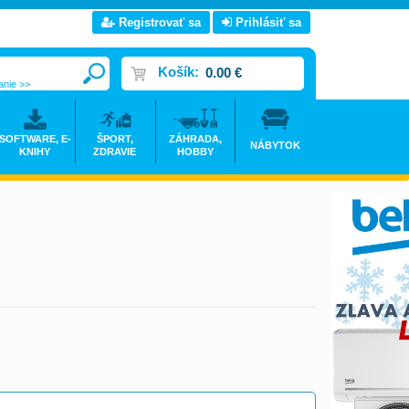
Registrovať sa
Prihlásiť sa
Košík:
0.00 €
anie >>
SOFTWARE, E-
ŠPORT,
ZÁHRADA,
NÁBYTOK
KNIHY
ZDRAVIE
HOBBY