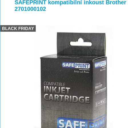
>
>
>
SAFEPRINT kompatibilní inkoust Brother 
2701000102
BLACK FRIDAY