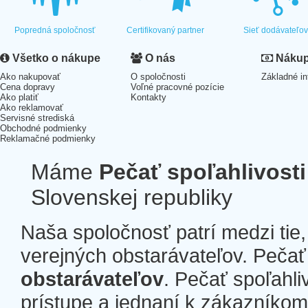
Popredná spoločnosť
Certifikovaný partner
Sieť dodávateľo
Všetko o nákupe
O nás
Nákup 
Ako nakupovať
O spoločnosti
Základné in
Cena dopravy
Voľné pracovné pozície
Ako platiť
Kontakty
Ako reklamovať
Servisné strediská
Obchodné podmienky
Reklamačné podmienky
Máme
Pečať spoľahlivosti
Slovenskej republiky
Naša spoločnosť patrí medzi tie
verejných obstarávateľov. Pečať 
obstarávateľov
. Pečať spoľahli
prístupe a jednaní k zákazníkom a