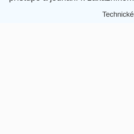
Technické
Â
Â
Â