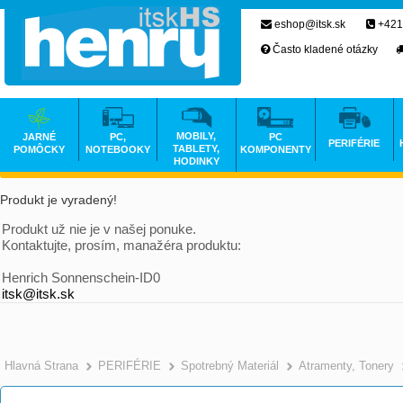
eshop@itsk.sk
+421
Často kladené otázky
MOBILY,
JARNÉ
PC,
PC
PERIFÉRIE
TABLETY,
POMÔCKY
NOTEBOOKY
KOMPONENTY
HODINKY
Produkt je vyradený!
Produkt už nie je v našej ponuke.
Kontaktujte, prosím, manažéra produktu:
Henrich Sonnenschein-ID0
itsk@itsk.sk
Hlavná Strana
PERIFÉRIE
Spotrebný Materiál
Atramenty, Tonery