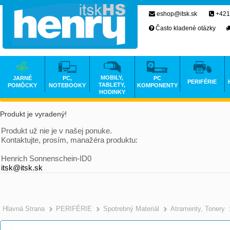
eshop@itsk.sk
+421
Často kladené otázky
MOBILY,
JARNÉ
PC,
PC
PERIFÉRIE
TABLETY,
POMÔCKY
NOTEBOOKY
KOMPONENTY
HODINKY
Produkt je vyradený!
Produkt už nie je v našej ponuke.
Kontaktujte, prosím, manažéra produktu:
Henrich Sonnenschein-ID0
itsk@itsk.sk
Hlavná Strana
PERIFÉRIE
Spotrebný Materiál
Atramenty, Tonery