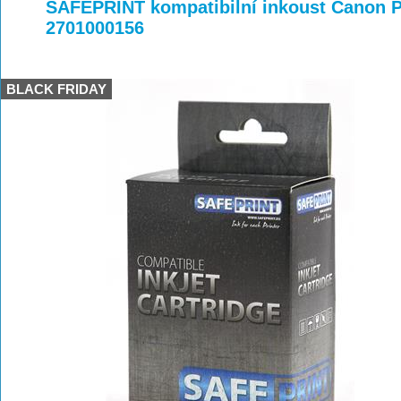
>
>
>
SAFEPRINT kompatibilní inkoust Canon P
2701000156
BLACK FRIDAY