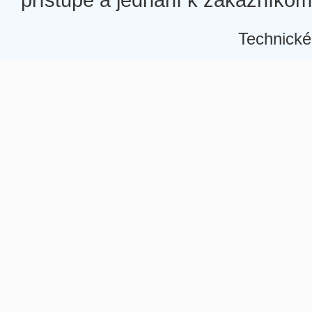
Technické
Â
Â
Â