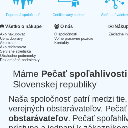
Popredná spoločnosť
Certifikovaný partner
Sieť dodávateľo
Všetko o nákupe
O nás
Nákup 
Ako nakupovať
O spoločnosti
Základné in
Cena dopravy
Voľné pracovné pozície
Ako platiť
Kontakty
Ako reklamovať
Servisné strediská
Obchodné podmienky
Reklamačné podmienky
Máme
Pečať spoľahlivosti
Slovenskej republiky
Naša spoločnosť patrí medzi tie
verejných obstarávateľov. Pečať 
obstarávateľov
. Pečať spoľahli
prístupe a jednaní k zákazníkom a