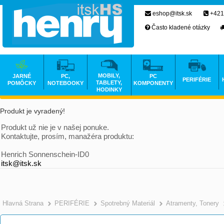
eshop@itsk.sk
+421
Často kladené otázky
MOBILY,
JARNÉ
PC,
PC
PERIFÉRIE
TABLETY,
POMÔCKY
NOTEBOOKY
KOMPONENTY
HODINKY
Produkt je vyradený!
Produkt už nie je v našej ponuke.
Kontaktujte, prosím, manažéra produktu:
Henrich Sonnenschein-ID0
itsk@itsk.sk
Hlavná Strana
PERIFÉRIE
Spotrebný Materiál
Atramenty, Tonery