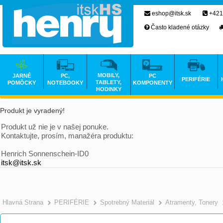
eshop@itsk.sk
+421
Často kladené otázky
MOBILY,
JARNÉ
PC,
PC
PERIFÉRIE
TABLETY,
POMÔCKY
NOTEBOOKY
KOMPONENTY
HODINKY
Produkt je vyradený!
Produkt už nie je v našej ponuke.
Kontaktujte, prosím, manažéra produktu:
Henrich Sonnenschein-ID0
itsk@itsk.sk
Hlavná Strana
PERIFÉRIE
Spotrebný Materiál
Atramenty, Tonery