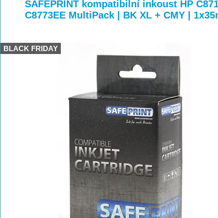
>
>
>
SAFEPRINT kompatibilní inkoust HP C87
C8773EE MultiPack | BK XL + CMY | 1x35
BLACK FRIDAY