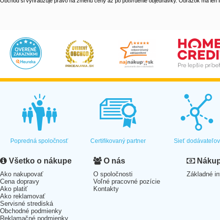
Obchod si vyhradzuje právo na zmenu ceny až po potvrdenie objednávky. Obrázok má len il
Popredná spoločnosť
Certifikovaný partner
Sieť dodávateľo
Všetko o nákupe
O nás
Nákup 
Ako nakupovať
O spoločnosti
Základné in
Cena dopravy
Voľné pracovné pozície
Ako platiť
Kontakty
Ako reklamovať
Servisné strediská
Obchodné podmienky
Reklamačné podmienky