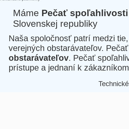
Máme
Pečať spoľahlivosti
Slovenskej republiky
Naša spoločnosť patrí medzi tie
verejných obstarávateľov. Pečať 
obstarávateľov
. Pečať spoľahli
prístupe a jednaní k zákazníkom a
Technické
Â
Â
Â