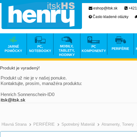
eshop@itsk.sk
+421
Často kladené otázky
MOBILY,
JARNÉ
PC,
PC
PERIFÉRIE
TABLETY,
POMÔCKY
NOTEBOOKY
KOMPONENTY
HODINKY
Produkt je vyradený!
Produkt už nie je v našej ponuke.
Kontaktujte, prosím, manažéra produktu:
Henrich Sonnenschein-ID0
itsk@itsk.sk
Hlavná Strana
PERIFÉRIE
Spotrebný Materiál
Atramenty, Tonery