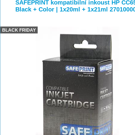
>
>
>
SAFEPRINT kompatibilní inkoust HP CC6
Black + Color | 1x20ml + 1x21ml 2701000
BLACK FRIDAY