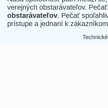
verejných obstarávateľov. Pečať 
obstarávateľov
. Pečať spoľahli
prístupe a jednaní k zákazníkom a
Technické
Â
Â
Â