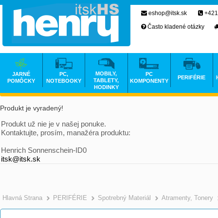
eshop@itsk.sk
+421
Často kladené otázky
MOBILY,
JARNÉ
PC,
PC
PERIFÉRIE
TABLETY,
POMÔCKY
NOTEBOOKY
KOMPONENTY
HODINKY
Produkt je vyradený!
Produkt už nie je v našej ponuke.
Kontaktujte, prosím, manažéra produktu:
Henrich Sonnenschein-ID0
itsk@itsk.sk
Hlavná Strana
PERIFÉRIE
Spotrebný Materiál
Atramenty, Tonery