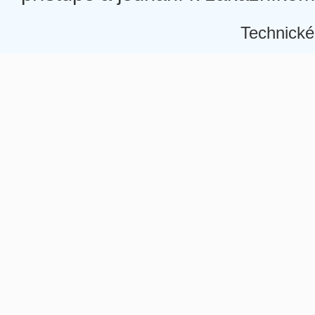
Technické
Â
Â
Â