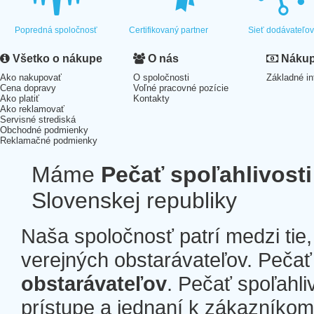
Popredná spoločnosť
Certifikovaný partner
Sieť dodávateľo
Všetko o nákupe
O nás
Nákup 
Ako nakupovať
O spoločnosti
Základné in
Cena dopravy
Voľné pracovné pozície
Ako platiť
Kontakty
Ako reklamovať
Servisné strediská
Obchodné podmienky
Reklamačné podmienky
Máme
Pečať spoľahlivosti
Slovenskej republiky
Naša spoločnosť patrí medzi tie
verejných obstarávateľov. Pečať 
obstarávateľov
. Pečať spoľahli
prístupe a jednaní k zákazníkom a