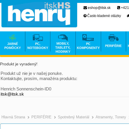
eshop@itsk.sk
+421
Často kladené otázky
MOBILY,
JARNÉ
PC,
PC
PERIFÉRIE
TABLETY,
POMÔCKY
NOTEBOOKY
KOMPONENTY
HODINKY
Produkt je vyradený!
Produkt už nie je v našej ponuke.
Kontaktujte, prosím, manažéra produktu:
Henrich Sonnenschein-ID0
itsk@itsk.sk
Hlavná Strana
PERIFÉRIE
Spotrebný Materiál
Atramenty, Tonery