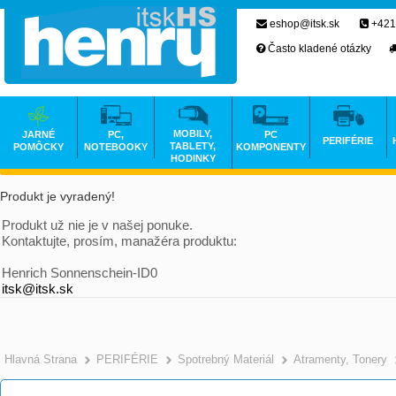
eshop@itsk.sk
+421
Často kladené otázky
MOBILY,
JARNÉ
PC,
PC
PERIFÉRIE
TABLETY,
POMÔCKY
NOTEBOOKY
KOMPONENTY
HODINKY
Produkt je vyradený!
Produkt už nie je v našej ponuke.
Kontaktujte, prosím, manažéra produktu:
Henrich Sonnenschein-ID0
itsk@itsk.sk
Hlavná Strana
PERIFÉRIE
Spotrebný Materiál
Atramenty, Tonery