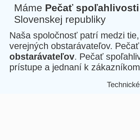
Máme
Pečať spoľahlivosti
Slovenskej republiky
Naša spoločnosť patrí medzi tie
verejných obstarávateľov. Pečať 
obstarávateľov
. Pečať spoľahli
prístupe a jednaní k zákazníkom a
Technické
Â
Â
Â