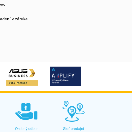
cov
iadení v záruke
Osobný odber
Sieť predajní