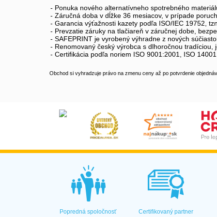
- Ponuka nového alternatívneho spotrebného materiál
- Záručná doba v dĺžke 36 mesiacov, v prípade poruc
- Garancia výťažnosti kazety podľa ISO/IEC 19752, tz
- Prevzatie záruky na tlačiareň v záručnej dobe, bez
- SAFEPRINT je vyrobený výhradne z nových súčiastok
- Renomovaný český výrobca s dlhoročnou tradíciou, j
- Certifikácia podľa noriem ISO 9001:2001, ISO 1400
Obchod si vyhradzuje právo na zmenu ceny až po potvrdenie objednávk
Popredná spoločnosť
Certifikovaný partner