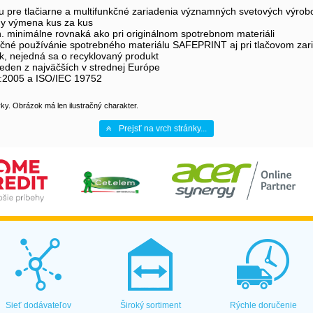
u pre tlačiarne a multifunkčné zariadenia významných svetových výrob
hy výmena kus za kus
n. minimálne rovnaká ako pri originálnom spotrebnom materiáli
pečné používánie spotrebného materiálu SAFEPRINT aj pri tlačovom zar
, nejedná sa o recyklovaný produkt
eden z najväčších v strednej Európe
1:2005 a ISO/IEC 19752
y. Obrázok má len ilustračný charakter.
Prejsť na vrch stránky...
Sieť dodávateľov
Široký sortiment
Rýchle doručenie