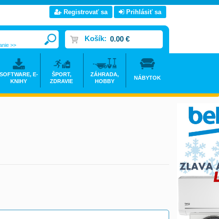
Registrovať sa
Prihlásiť sa
Košík:
0.00 €
anie >>
SOFTWARE, E-
ŠPORT,
ZÁHRADA,
NÁBYTOK
KNIHY
ZDRAVIE
HOBBY