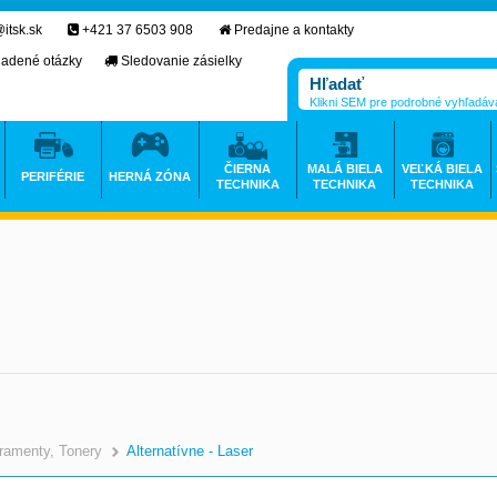
itsk.sk
+421 37 6503 908
Predajne a kontakty
ladené otázky
Sledovanie zásielky
Klikni SEM pre podrobné vyhľadáv
ČIERNA
MALÁ BIELA
VEĽKÁ BIELA
PERIFÉRIE
HERNÁ ZÓNA
TECHNIKA
TECHNIKA
TECHNIKA
ramenty, Tonery
Alternatívne - Laser