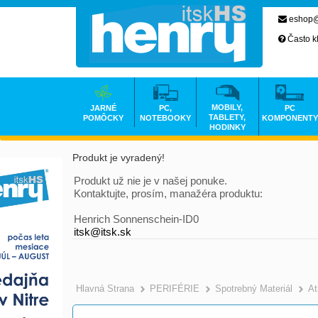
eshop@
Často k
MOBILY,
JARNÉ
PC,
PC
TABLETY,
POMÔCKY
NOTEBOOKY
KOMPONENTY
HODINKY
Produkt je vyradený!
Produkt už nie je v našej ponuke.
Kontaktujte, prosím, manažéra produktu:
Henrich Sonnenschein-ID0
itsk@itsk.sk
Hlavná Strana
PERIFÉRIE
Spotrebný Materiál
At