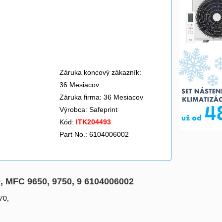
Záruka koncový zákazník:
36 Mesiacov
Záruka firma: 36 Mesiacov
Výrobca:
Safeprint
Kód:
ITK204493
Part No.: 6104006002
0, MFC 9650, 9750, 9 6104006002
70,