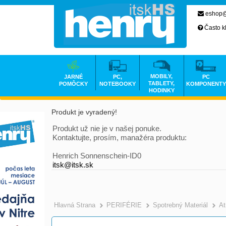
eshop@
Často k
MOBILY,
JARNÉ
PC,
PC
TABLETY,
POMÔCKY
NOTEBOOKY
KOMPONENTY
HODINKY
Produkt je vyradený!
Produkt už nie je v našej ponuke.
Kontaktujte, prosím, manažéra produktu:
Henrich Sonnenschein-ID0
itsk@itsk.sk
Hlavná Strana
PERIFÉRIE
Spotrebný Materiál
At