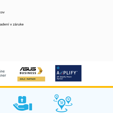
cov
iadení v záruke