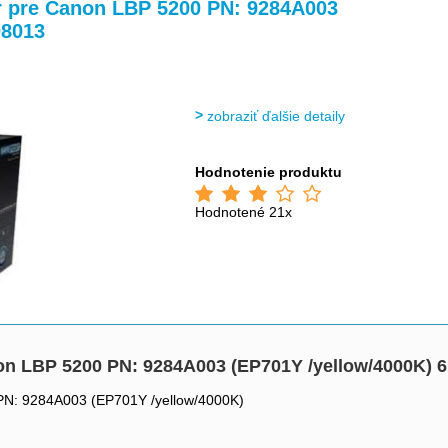
>
>
r pre Canon LBP 5200 PN: 9284A003
08013
zobraziť ďalšie detaily
Hodnotenie produktu
Hodnotené 21x
on LBP 5200 PN: 9284A003 (EP701Y /yellow/4000K) 
PN: 9284A003 (EP701Y /yellow/4000K)