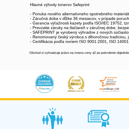
Hlavné výhody tonerov Safeprint:
- Ponuka nového alternatívneho spotrebného materiál
- Záručná doba v dĺžke 36 mesiacov, v prípade poruc
- Garancia výťažnosti kazety podľa ISO/IEC 19752, tz
- Prevzatie záruky na tlačiareň v záručnej dobe, bez
- SAFEPRINT je vyrobený výhradne z nových súčiastok
- Renomovaný český výrobca s dlhoročnou tradíciou, j
- Certifikácia podľa noriem ISO 9001:2001, ISO 1400
Obchod si vyhradzuje právo na zmenu ceny až po potvrdenie objednávk