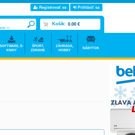
Registrovať sa
Prihlásiť sa
Košík:
0.00 €
anie >>
SOFTWARE, E-
ŠPORT,
ZÁHRADA,
NÁBYTOK
KNIHY
ZDRAVIE
HOBBY