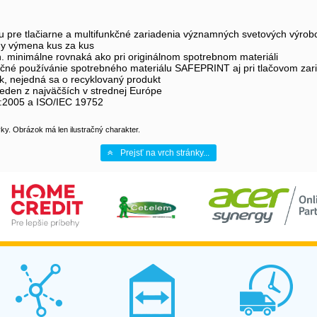
u pre tlačiarne a multifunkčné zariadenia významných svetových výrob
hy výmena kus za kus
n. minimálne rovnaká ako pri originálnom spotrebnom materiáli
pečné používánie spotrebného materiálu SAFEPRINT aj pri tlačovom zar
, nejedná sa o recyklovaný produkt
eden z najväčších v strednej Európe
1:2005 a ISO/IEC 19752
y. Obrázok má len ilustračný charakter.
Prejsť na vrch stránky...