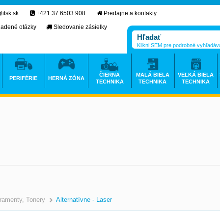
itsk.sk
+421 37 6503 908
Predajne a kontakty
ladené otázky
Sledovanie zásielky
Klikni SEM pre podrobné vyhľadáv
ČIERNA
MALÁ BIELA
VEĽKÁ BIELA
PERIFÉRIE
HERNÁ ZÓNA
TECHNIKA
TECHNIKA
TECHNIKA
ramenty, Tonery
Alternatívne - Laser