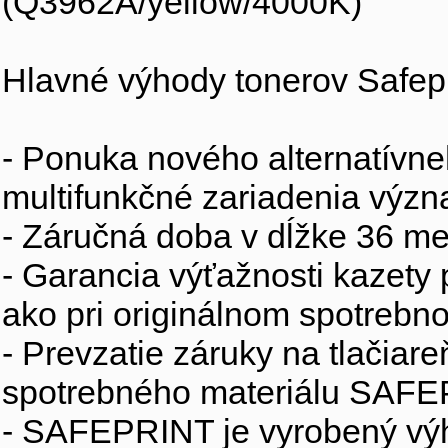
(Q3962A/yellow/4000K)
Hlavné výhody tonerov Safepr
- Ponuka nového alternatívne
multifunkčné zariadenia výz
- Záručná doba v dĺžke 36 me
- Garancia výťažnosti kazety
ako pri originálnom spotrebno
- Prevzatie záruky na tlačiar
spotrebného materiálu SAFEP
- SAFEPRINT je vyrobený výh