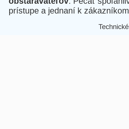
obstarávateľov
. Pečať spoľahli
prístupe a jednaní k zákazníkom a
Technické
Â
Â
Â