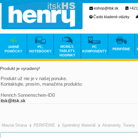
eshop@itsk.sk
+421
Často kladené otázky
MOBILY,
JARNÉ
PC,
PC
PERIFÉRIE
TABLETY,
POMÔCKY
NOTEBOOKY
KOMPONENTY
HODINKY
Produkt je vyradený!
Produkt už nie je v našej ponuke.
Kontaktujte, prosím, manažéra produktu:
Henrich Sonnenschein-ID0
itsk@itsk.sk
Hlavná Strana
PERIFÉRIE
Spotrebný Materiál
Atramenty, Tonery