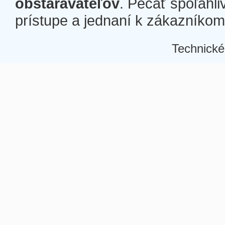
obstarávateľov
. Pečať spoľahli
prístupe a jednaní k zákazníkom a
Technické
Â
Â
Â