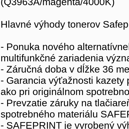
(Q3963A/magenta/4000K)
Hlavné výhody tonerov Safepr
- Ponuka nového alternatívne
multifunkčné zariadenia výz
- Záručná doba v dĺžke 36 me
- Garancia výťažnosti kazety
ako pri originálnom spotrebno
- Prevzatie záruky na tlačiar
spotrebného materiálu SAFEP
- SAFEPRINT je vyrobený výh