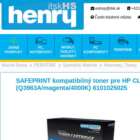
eshop@itsk.sk
+421
Často kladené otázky
MOBILY,
JARNÉ
PC,
PC
PERIFÉRIE
TABLETY,
POMÔCKY
NOTEBOOKY
KOMPONENTY
HODINKY
Hlavná Strana
PERIFÉRIE
Spotrebný Materiál
Atramenty, Tonery
>
>
>
SAFEPRINT kompatibilný toner pre HP CL
(Q3963A/magenta/4000K) 6101025025