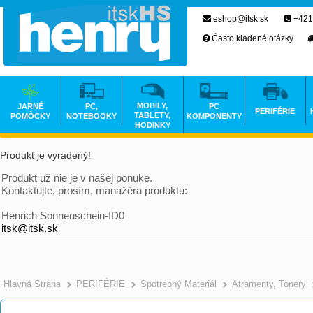
eshop@itsk.sk
+421
Často kladené otázky
MOBILY,
JARNÉ
PC,
PC
PERIFÉRIE
TABLETY,
POMÔCKY
NOTEBOOKY
KOMPONENTY
HODINKY
Produkt je vyradený!
Produkt už nie je v našej ponuke.
Kontaktujte, prosím, manažéra produktu:
Henrich Sonnenschein-ID0
itsk@itsk.sk
Hlavná Strana
PERIFÉRIE
Spotrebný Materiál
Atramenty, Tonery