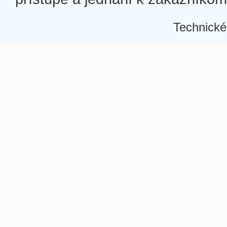
Technické
Â
Â
Â