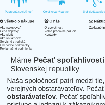
Popredná spoločnosť
Certifikovaný partner
Sieť dodávateľo
Všetko o nákupe
O nás
Nákup 
Ako nakupovať
O spoločnosti
Základné in
Cena dopravy
Voľné pracovné pozície
Ako platiť
Kontakty
Ako reklamovať
Servisné strediská
Obchodné podmienky
Reklamačné podmienky
Máme
Pečať spoľahlivosti
Slovenskej republiky
Naša spoločnosť patrí medzi tie
verejných obstarávateľov. Pečať 
obstarávateľov
. Pečať spoľahli
prístupe a jednaní k zákazníkom a