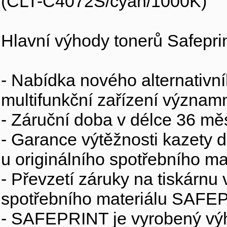
(CLT-C4072S/cyan/1000K)
Hlavní výhody tonerů Safeprin
- Nabídka nového alternativní
multifunkční zařízení význam
- Záruční doba v délce 36 mě
- Garance výtěžnosti kazety d
u originálního spotřebního ma
- Převzetí záruky na tiskárnu
spotřebního materiálu SAFEPR
- SAFEPRINT je vyrobený výh