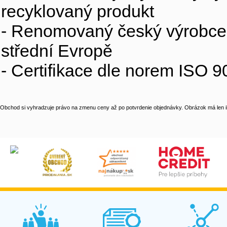
recyklovaný produkt
- Renomovaný český výrobce s
střední Evropě
- Certifikace dle norem ISO
Obchod si vyhradzuje právo na zmenu ceny až po potvrdenie objednávky. Obrázok má len il