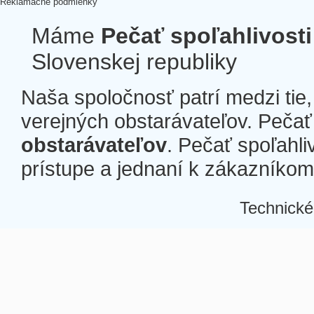
Reklamačné podmienky
Máme
Pečať spoľahlivosti
Slovenskej republiky
Naša spoločnosť patrí medzi tie
verejných obstarávateľov. Pečať 
obstarávateľov
. Pečať spoľahli
prístupe a jednaní k zákazníkom a
Technické
Â
Â
Â