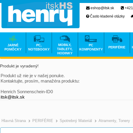
eshop@itsk.sk
+421
Často kladené otázky
MOBILY,
JARNÉ
PC,
PC
PERIFÉRIE
TABLETY,
POMÔCKY
NOTEBOOKY
KOMPONENTY
HODINKY
Produkt je vyradený!
Produkt už nie je v našej ponuke.
Kontaktujte, prosím, manažéra produktu:
Henrich Sonnenschein-ID0
itsk@itsk.sk
Hlavná Strana
PERIFÉRIE
Spotrebný Materiál
Atramenty, Tonery