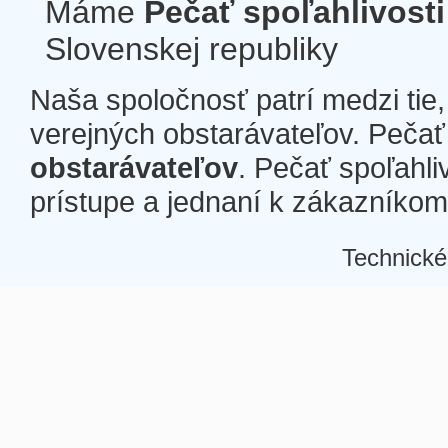
Máme
Pečať spoľahlivosti
Slovenskej republiky
Naša spoločnosť patrí medzi tie
verejných obstarávateľov. Pečať 
obstarávateľov
. Pečať spoľahli
prístupe a jednaní k zákazníkom a
Technické
Â
Â
Â