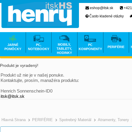
eshop@itsk.sk
+421
Často kladené otázky
MOBILY,
JARNÉ
PC,
PC
PERIFÉRIE
TABLETY,
POMÔCKY
NOTEBOOKY
KOMPONENTY
HODINKY
Produkt je vyradený!
Produkt už nie je v našej ponuke.
Kontaktujte, prosím, manažéra produktu:
Henrich Sonnenschein-ID0
itsk@itsk.sk
Hlavná Strana
PERIFÉRIE
Spotrebný Materiál
Atramenty, Tonery