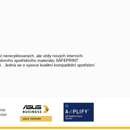
 nerecyklovaných, ale vždy nových interních
nativního spotřebního materiálu SAFEPRINT
í. Jedná se o vysoce kvalitní kompatibilní spotřební