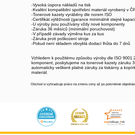
-Vysoká úspora nákladů na tisk
-Kvalitní kompatibilní spotřební materiál vyrobený v Č
-Tonerové kazety vyráběny dle norem ISO
-Certifikát výtěžnosti (garance minimálně stejné kapaci
-U výroby jsou používány vždy nové komponenty
-Záruka 36 měsíců (minimální poruchovost)
-V případě závady výměna kus za kus
-Záruka proti poškození stroje
-Pokud není skladem obvyklá dodací lhůta do 7 dnů
Vzhledem k použitému způsobu výroby dle ISO 9001:20
komponent, poskytujeme na tonerové kazety záruku 36
automaticky veškeré platné záruky za tiskárny a kopír
materiál.
Obchod si vyhradzuje právo na zmenu ceny až po potvrdenie objednávk