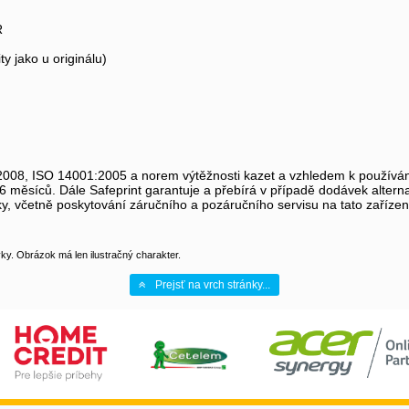
R
ty jako u originálu)
08, ISO 14001:2005 a norem výtěžnosti kazet a vzhledem k používání
 měsíců. Dále Safeprint garantuje a přebírá v případě dodávek alter
ky, včetně poskytování záručního a pozáručního servisu na tato zařízen
y. Obrázok má len ilustračný charakter.
Prejsť na vrch stránky...