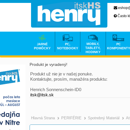
eshop@
Často k
MOBILY,
JARNÉ
PC,
PC
TABLETY,
POMÔCKY
NOTEBOOKY
KOMPONENTY
HODINKY
Produkt je vyradený!
Produkt už nie je v našej ponuke.
Kontaktujte, prosím, manažéra produktu:
Henrich Sonnenschein-ID0
itsk@itsk.sk
Hlavná Strana
PERIFÉRIE
Spotrebný Materiál
At