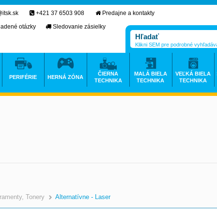
itsk.sk
+421 37 6503 908
Predajne a kontakty
ladené otázky
Sledovanie zásielky
Klikni SEM pre podrobné vyhľadáv
ČIERNA
MALÁ BIELA
VEĽKÁ BIELA
PERIFÉRIE
HERNÁ ZÓNA
TECHNIKA
TECHNIKA
TECHNIKA
ramenty, Tonery
Alternatívne - Laser