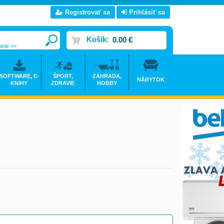
Registrovať sa
Prihlásiť sa
Košík:
0.00 €
anie >>
SOFTWARE, E-
ŠPORT,
ZÁHRADA,
NÁBYTOK
KNIHY
ZDRAVIE
HOBBY