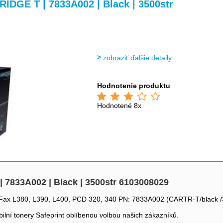
>
>
DGE T | 7833A002 | Black | 3500str
zobraziť ďalšie detaily
Hodnotenie produktu
Hodnotené 8x
7833A002 | Black | 3500str 6103008029
 Fax L380, L390, L400, PCD 320, 340 PN: 7833A002 (CARTR-T/black 
bilní tonery Safeprint oblíbenou volbou našich zákazníků.