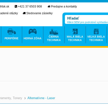
itsk.sk
+421 37 6503 908
Predajne a kontakty
ladené otázky
Sledovanie zásielky
Klikni SEM pre podrobné vyhľadáv
ČIERNA
MALÁ BIELA
VEĽKÁ BIELA
PERIFÉRIE
HERNÁ ZÓNA
TECHNIKA
TECHNIKA
TECHNIKA
ramenty, Tonery
Alternatívne - Laser