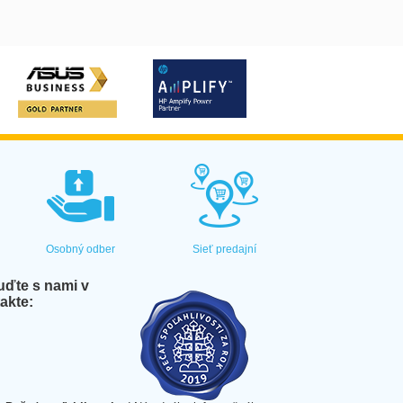
Osobný odber
Sieť predajní
ďte s nami v
akte: