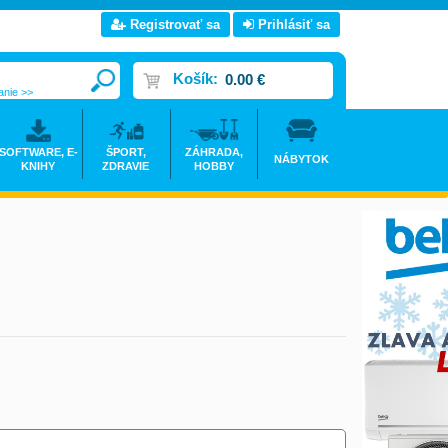
Registrovať sa
Prihlásiť sa
Košík:
0.00 €
anie >>
SOFTWARE, E-
ŠPORT,
ZÁHRADA,
NÁBYTOK
KNIHY
ZDRAVIE
HOBBY