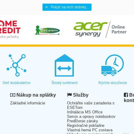
Prejsť na vrch stránky...
Sieť dodávateľov
Široký sortiment
Rýchle doručenie
Nákup na splátky
Služby
Bu
kont
Základné informácie
Ochráňte vaše zariadenia s
ESETom
Inštalácia MS Office
Servis a opravy notebookov
Predĺženie záruky
Registračné pokladne
Vlastná herná PC zostava