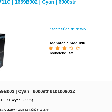
>
>
1C | 1659B002 | Cyan | 6000str
zobraziť ďalšie detaily
Hodnotenie produktu
Hodnotené 15x
9B002 | Cyan | 6000str 6101008022
(CRG711/cyan/6000K)
y. Obrázok má len ilustračný charakter.