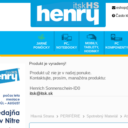
eshop@
Často k
MOBILY,
JARNÉ
PC,
PC
TABLETY,
POMÔCKY
NOTEBOOKY
KOMPONENTY
HODINKY
Produkt je vyradený!
Produkt už nie je v našej ponuke.
Kontaktujte, prosím, manažéra produktu:
Henrich Sonnenschein-ID0
itsk@itsk.sk
Hlavná Strana
PERIFÉRIE
Spotrebný Materiál
At