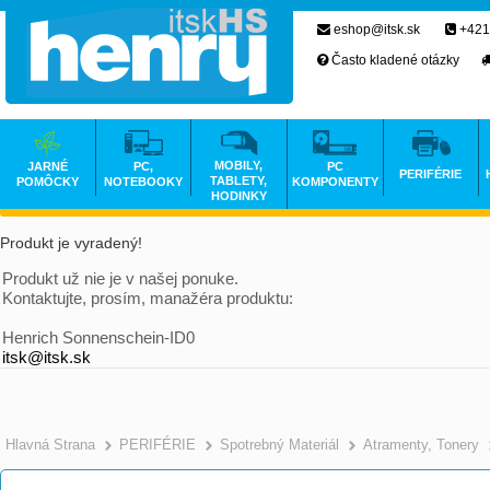
eshop@itsk.sk
+421
Často kladené otázky
MOBILY,
JARNÉ
PC,
PC
PERIFÉRIE
TABLETY,
POMÔCKY
NOTEBOOKY
KOMPONENTY
HODINKY
Produkt je vyradený!
Produkt už nie je v našej ponuke.
Kontaktujte, prosím, manažéra produktu:
Henrich Sonnenschein-ID0
itsk@itsk.sk
Hlavná Strana
PERIFÉRIE
Spotrebný Materiál
Atramenty, Tonery