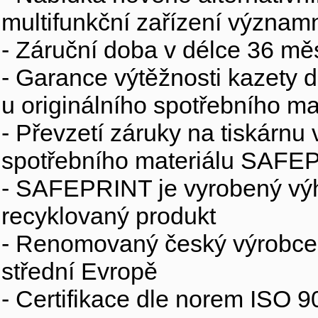
multifunkční zařízení význam
- Záruční doba v délce 36 mě
- Garance výtěžnosti kazety d
u originálního spotřebního ma
- Převzetí záruky na tiskárnu
spotřebního materiálu SAFEPR
- SAFEPRINT je vyrobený výh
recyklovaný produkt
- Renomovaný český výrobce s
střední Evropě
- Certifikace dle norem ISO