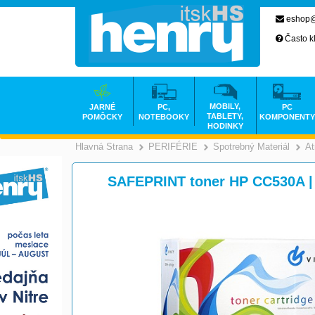
eshop@
Často k
MOBILY,
JARNÉ
PC,
PC
TABLETY,
POMÔCKY
NOTEBOOKY
KOMPONENTY
HODINKY
Hlavná Strana
PERIFÉRIE
Spotrebný Materiál
At
>
>
SAFEPRINT toner HP CC530A | č