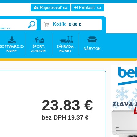
Registrovať sa
Prihlásiť sa
Košík:
0.00 €
anie >>
SOFTWARE, E-
ŠPORT,
ZÁHRADA,
NÁBYTOK
KNIHY
ZDRAVIE
HOBBY
23.83
€
bez DPH 19.37
€
do košíka