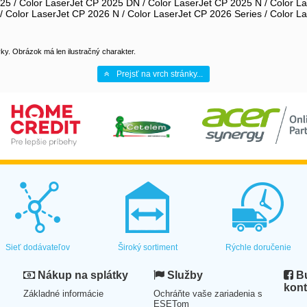
25 / Color LaserJet CP 2025 DN / Color LaserJet CP 2025 N / Color La
 Color LaserJet CP 2026 N / Color LaserJet CP 2026 Series / Color L
y. Obrázok má len ilustračný charakter.
Prejsť na vrch stránky...
Sieť dodávateľov
Široký sortiment
Rýchle doručenie
Nákup na splátky
Služby
Bu
kont
Základné informácie
Ochráňte vaše zariadenia s
ESETom