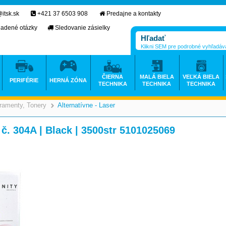
itsk.sk
+421 37 6503 908
Predajne a kontakty
ladené otázky
Sledovanie zásielky
Klikni SEM pre podrobné vyhľadáv
ČIERNA
MALÁ BIELA
VEĽKÁ BIELA
PERIFÉRIE
HERNÁ ZÓNA
TECHNIKA
TECHNIKA
TECHNIKA
ramenty, Tonery
Alternatívne - Laser
>
>
. 304A | Black | 3500str 5101025069