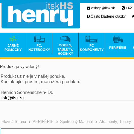
eshop@itsk.sk
+421
Často kladené otázky
MOBILY,
JARNÉ
PC,
PC
PERIFÉRIE
TABLETY,
POMÔCKY
NOTEBOOKY
KOMPONENTY
HODINKY
Produkt je vyradený!
Produkt už nie je v našej ponuke.
Kontaktujte, prosím, manažéra produktu:
Henrich Sonnenschein-ID0
itsk@itsk.sk
Hlavná Strana
PERIFÉRIE
Spotrebný Materiál
Atramenty, Tonery