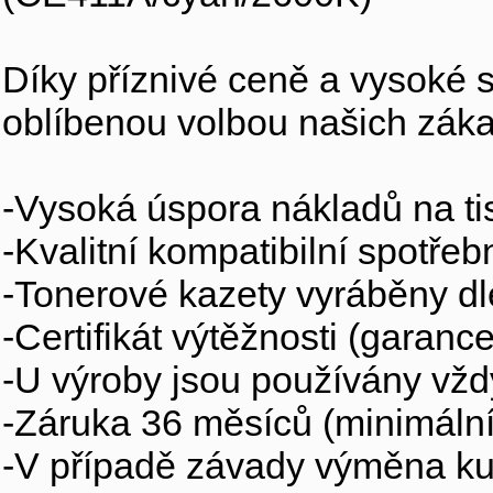
Díky příznivé ceně a vysoké sp
oblíbenou volbou našich záka
-Vysoká úspora nákladů na ti
-Kvalitní kompatibilní spotře
-Tonerové kazety vyráběny d
-Certifikát výtěžnosti (garanc
-U výroby jsou používány vž
-Záruka 36 měsíců (minimální
-V případě závady výměna ku