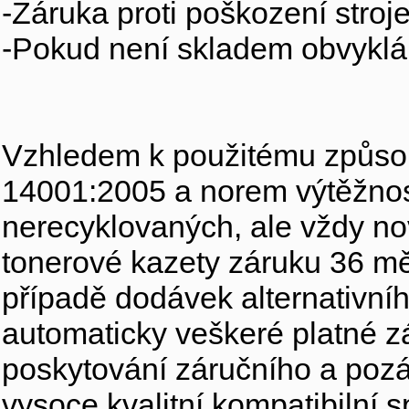
-Záruka proti poškození stroj
-Pokud není skladem obvyklá 
Vzhledem k použitému způso
14001:2005 a norem výtěžnos
nerecyklovaných, ale vždy n
tonerové kazety záruku 36 měs
případě dodávek alternativn
automaticky veškeré platné zá
poskytování záručního a pozá
vysoce kvalitní kompatibilní s