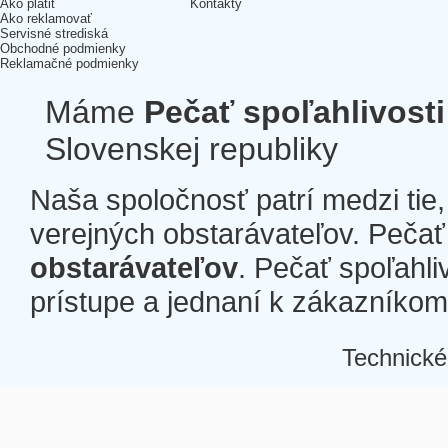
Ako platiť
Kontakty
Ako reklamovať
Servisné strediská
Obchodné podmienky
Reklamačné podmienky
Máme
Pečať spoľahlivosti
Slovenskej republiky
Naša spoločnosť patrí medzi tie
verejných obstarávateľov. Pečať 
obstarávateľov
. Pečať spoľahli
prístupe a jednaní k zákazníkom a
Technické
Â
Â
Â