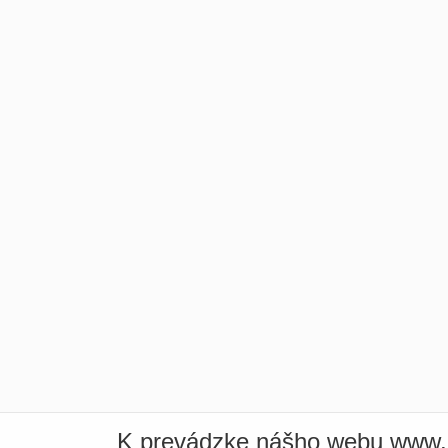
K prevádzke nášho webu www.i