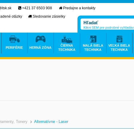
itsk.sk
+421 37 6503 908
Predajne a kontakty
ladené otázky
Sledovanie zásielky
Klikni SEM pre podrobné vyhľadáv
ČIERNA
MALÁ BIELA
VEĽKÁ BIELA
PERIFÉRIE
HERNÁ ZÓNA
TECHNIKA
TECHNIKA
TECHNIKA
ramenty, Tonery
Alternatívne - Laser