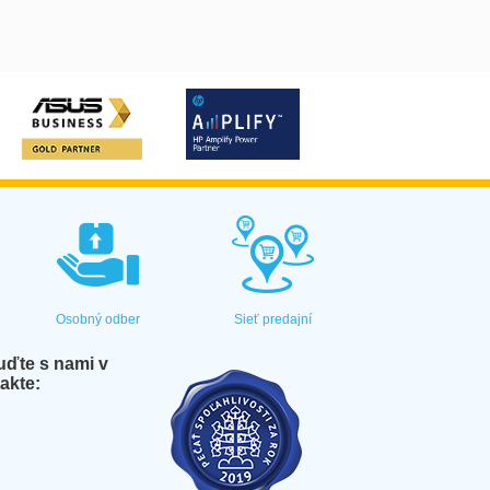
Osobný odber
Sieť predajní
ďte s nami v
akte: