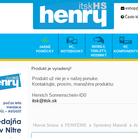
eshop@
Často k
MOBILY,
JARNÉ
PC,
PC
TABLETY,
POMÔCKY
NOTEBOOKY
KOMPONENTY
HODINKY
Produkt je vyradený!
Produkt už nie je v našej ponuke.
Kontaktujte, prosím, manažéra produktu:
Henrich Sonnenschein-ID0
itsk@itsk.sk
Hlavná Strana
PERIFÉRIE
Spotrebný Materiál
At