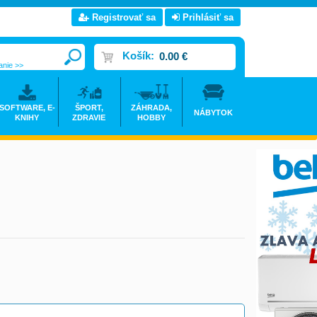
Registrovať sa
Prihlásiť sa
Košík:
0.00 €
anie >>
SOFTWARE, E-
ŠPORT,
ZÁHRADA,
NÁBYTOK
KNIHY
ZDRAVIE
HOBBY