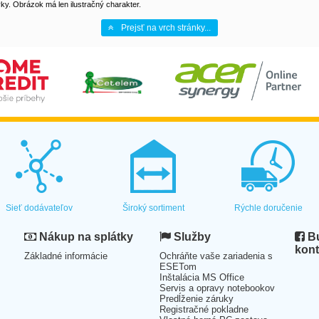
y. Obrázok má len ilustračný charakter.
Prejsť na vrch stránky...
Sieť dodávateľov
Široký sortiment
Rýchle doručenie
Nákup na splátky
Služby
Bu
kont
Základné informácie
Ochráňte vaše zariadenia s
ESETom
Inštalácia MS Office
Servis a opravy notebookov
Predĺženie záruky
Registračné pokladne