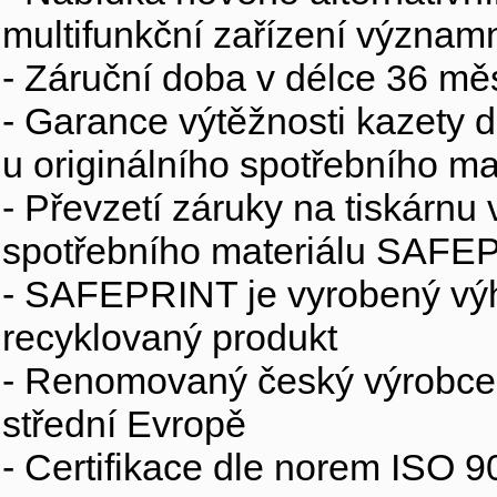
multifunkční zařízení význam
- Záruční doba v délce 36 mě
- Garance výtěžnosti kazety d
u originálního spotřebního ma
- Převzetí záruky na tiskárnu
spotřebního materiálu SAFEPR
- SAFEPRINT je vyrobený výh
recyklovaný produkt
- Renomovaný český výrobce s
střední Evropě
- Certifikace dle norem ISO