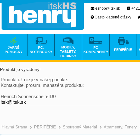
eshop@itsk.sk
+421
Často kladené otázky
MOBILY,
JARNÉ
PC,
PC
PERIFÉRIE
TABLETY,
POMÔCKY
NOTEBOOKY
KOMPONENTY
HODINKY
Produkt je vyradený!
Produkt už nie je v našej ponuke.
Kontaktujte, prosím, manažéra produktu:
Henrich Sonnenschein-ID0
itsk@itsk.sk
Hlavná Strana
PERIFÉRIE
Spotrebný Materiál
Atramenty, Tonery