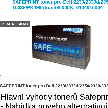
>
>
>
SAFEPRINT toner pro Dell 2230/2330d/235
10338/PK496/drum/30000K) 6104015004
BLACK FRIDAY
SAFEPRINT toner pro Dell 2230/2330d/2350/2330/33
Hlavní výhody tonerů Safeprin
- Nabídka nového alternativní