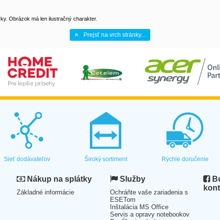
y. Obrázok má len ilustračný charakter.
Prejsť na vrch stránky...
Sieť dodávateľov
Široký sortiment
Rýchle doručenie
Nákup na splátky
Služby
Bu
kont
Základné informácie
Ochráňte vaše zariadenia s
ESETom
Inštalácia MS Office
Servis a opravy notebookov