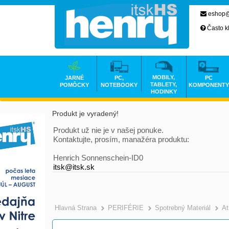
eshop@
Často k
MOBILY,
JARNÉ
PC,
PC
TABLETY,
POMÔCKY
NOTEBOOKY
KOMPONENTY
HODINKY
Produkt je vyradený!
Produkt už nie je v našej ponuke.
Kontaktujte, prosím, manažéra produktu:
Henrich Sonnenschein-ID0
itsk@itsk.sk
Hlavná Strana
PERIFÉRIE
Spotrebný Materiál
At