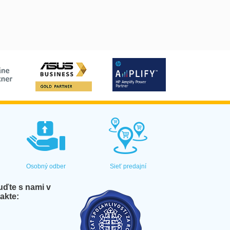
Osobný odber
Sieť predajní
ďte s nami v
akte: