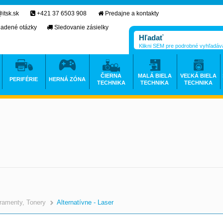
itsk.sk
+421 37 6503 908
Predajne a kontakty
ladené otázky
Sledovanie zásielky
Klikni SEM pre podrobné vyhľadáv
ČIERNA
MALÁ BIELA
VEĽKÁ BIELA
PERIFÉRIE
HERNÁ ZÓNA
TECHNIKA
TECHNIKA
TECHNIKA
ramenty, Tonery
Alternatívne - Laser