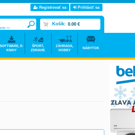
Registrovať sa
Prihlásiť sa
Košík:
0.00 €
anie >>
SOFTWARE, E-
ŠPORT,
ZÁHRADA,
NÁBYTOK
KNIHY
ZDRAVIE
HOBBY