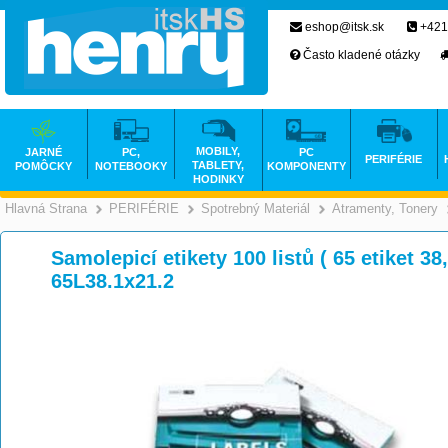
eshop@itsk.sk
+421
Často kladené otázky
MOBILY,
JARNÉ
PC,
PC
PERIFÉRIE
TABLETY,
POMÔCKY
NOTEBOOKY
KOMPONENTY
HODINKY
Hlavná Strana
PERIFÉRIE
Spotrebný Materiál
Atramenty, Tonery
>
>
>
Samolepicí etikety 100 listů ( 65 etiket 3
65L38.1x21.2