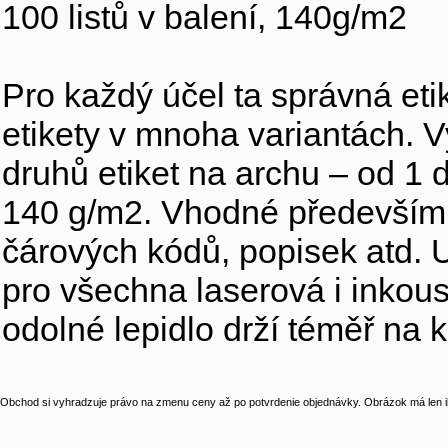
100 listů v balení, 140g/m2
Pro každý účel ta správná etik
etikety v mnoha variantách. V
druhů etiket na archu – od 1 d
140 g/m2. Vhodné především p
čárových kódů, popisek atd. U
pro všechna laserová i inkous
odolné lepidlo drží téměř na
Obchod si vyhradzuje právo na zmenu ceny až po potvrdenie objednávky. Obrázok má len il